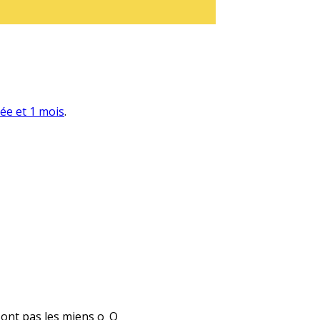
née et 1 mois
.
 sont pas les miens o_O