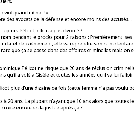
siers.
 un viol quand même ! »
a tête des avocats de la défense et encore moins des accusés…
ujours Pélicot, elle n’a pas divorcé ?
 ce nom pendant le procès pour 2 raisons : Premièrement, ses 
e nom là. et deuxièmement, elle va reprendre son nom d’enfanc
rare que ça se passe dans des affaires criminelles mais on 
Dominique Pélicot ne risque que 20 ans de réclusion criminell
qu’il a volé à Gisèle et toutes les années qu’il va lui falloi
ot plus d’une dizaine de fois (cette femme n’a pas voulu port
s à 20 ans. La plupart n’ayant que 10 ans alors que toutes le
roire encore en la justice après ça ?