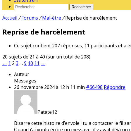
Switch skin
Rechercher
Accueil
/
Forums
/
Mal-être
/
Reprise de harcèlement
Reprise de harcèlement
Ce sujet contient 207 réponses, 11 participants et a é
20 sujets de 21 à 40 (sur un total de 208)
←
1
2
3
…
9
10
11
→
Auteur
Messages
26 novembre 2024 à 12 h 11 min
#66498
Répondre
Patate12
Bisarre cette histoire d’envoie ! tu a contacter le fil s
Quand j’ai voulu écrire un message, il y avait déjà un