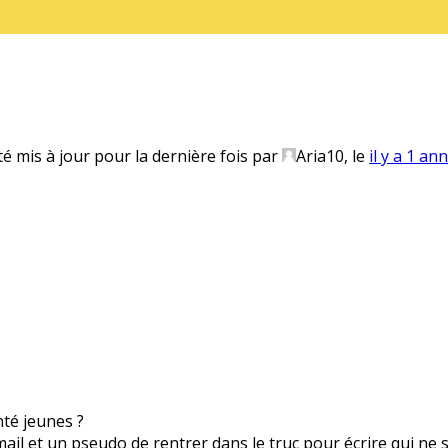
té mis à jour pour la dernière fois par
Aria10
, le
il y a 1 an
anté jeunes ?
 mail et un pseudo de rentrer dans le truc pour écrire qui ne