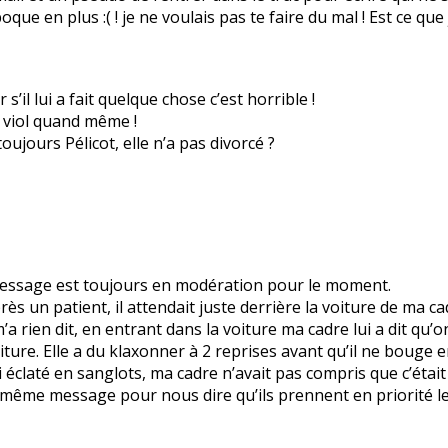
poque en plus :( ! je ne voulais pas te faire du mal ! Est ce q
s’il lui a fait quelque chose c’est horrible !
un viol quand même !
ujours Pélicot, elle n’a pas divorcé ?
 message est toujours en modération pour le moment.
ès un patient, il attendait juste derrière la voiture de ma cad
m’a rien dit, en entrant dans la voiture ma cadre lui a dit qu’on
iture. Elle a du klaxonner à 2 reprises avant qu’il ne bouge 
i éclaté en sanglots, ma cadre n’avait pas compris que c’était 
e même message pour nous dire qu’ils prennent en priorité le