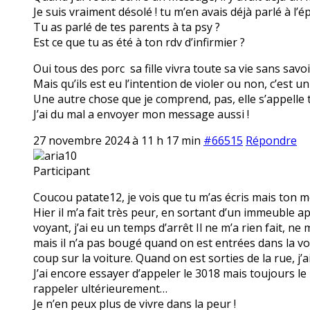
Je suis vraiment désolé ! tu m’en avais déjà parlé à l’é
Tu as parlé de tes parents à ta psy ?
Est ce que tu as été à ton rdv d’infirmier ?
Oui tous des porc sa fille vivra toute sa vie sans savoir 
Mais qu’ils est eu l’intention de violer ou non, c’est 
Une autre chose que je comprend, pas, elle s’appelle to
J’ai du mal a envoyer mon message aussi !
27 novembre 2024 à 11 h 17 min
#66515
Répondre
aria10
Participant
Coucou patate12, je vois que tu m’as écris mais ton
Hier il m’a fait très peur, en sortant d’un immeuble apr
voyant, j’ai eu un temps d’arrêt Il ne m’a rien fait, ne 
mais il n’a pas bougé quand on est entrées dans la vo
coup sur la voiture. Quand on est sorties de la rue, j’a
J’ai encore essayer d’appeler le 3018 mais toujours l
rappeler ultérieurement…
Je n’en peux plus de vivre dans la peur !