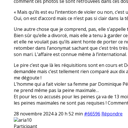
comment ces photos se sont retrouvées dans ces dos
« Mais qu’ils est eu l’intention de violer ou non, c’est
Oui, on est d’accord mais ce n’est pas si clair dans l
Une autre chose que je comprend, pas, elle s’appelle to
Bien sûr qu’elle a divorcé, mais elle a tenu à garder
et elle ne voulait pas qu’ils aient honte de porter c
retomber dans l’anonymat sachant que c’est très très 
son mari. L’affaire est connue même à l’international.
Le pire c’est que là les réquisitions sont en cours et 
demandée mais c’est tellement rien comparé aux dix ans 
me dégoute !
L’homme qui a fait violer sa femme par Dominique Pélic
ne prend même pas la peine maximale…
Et pour les co accusés pour les peines ça va de 13 moi
les peines maximales ne sont pas requises ! Comment c
28 novembre 2024 à 20 h 52 min
#66596
Répondre
aria10
Participant