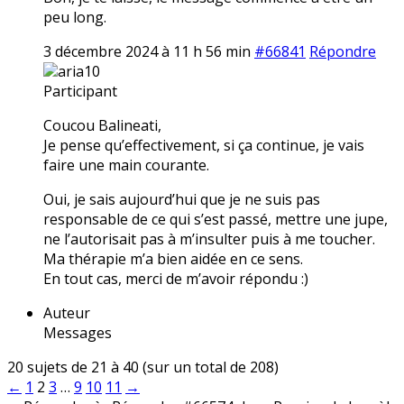
peu long.
3 décembre 2024 à 11 h 56 min
#66841
Répondre
aria10
Participant
Coucou Balineati,
Je pense qu’effectivement, si ça continue, je vais
faire une main courante.
Oui, je sais aujourd’hui que je ne suis pas
responsable de ce qui s’est passé, mettre une jupe,
ne l’autorisait pas à m’insulter puis à me toucher.
Ma thérapie m’a bien aidée en ce sens.
En tout cas, merci de m’avoir répondu :)
Auteur
Messages
20 sujets de 21 à 40 (sur un total de 208)
←
1
2
3
…
9
10
11
→