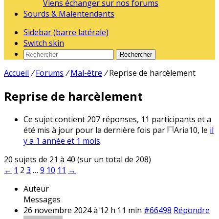
Viens échanger sur nos forums
Sourds & Malentendants
Sidebar (barre latérale)
Switch skin
Rechercher
Accueil
/
Forums
/
Mal-être
/
Reprise de harcèlement
Reprise de harcèlement
Ce sujet contient 207 réponses, 11 participants et a
été mis à jour pour la dernière fois par
Aria10
, le
il
y a 1 année et 1 mois
.
20 sujets de 21 à 40 (sur un total de 208)
←
1
2
3
…
9
10
11
→
Auteur
Messages
26 novembre 2024 à 12 h 11 min
#66498
Répondre