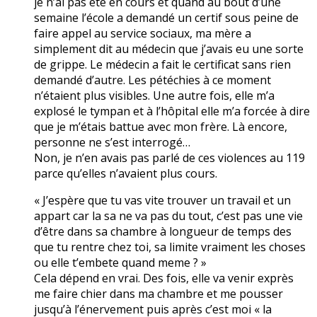
je n’ai pas été en cours et quand au bout d’une
semaine l’école a demandé un certif sous peine de
faire appel au service sociaux, ma mère a
simplement dit au médecin que j’avais eu une sorte
de grippe. Le médecin a fait le certificat sans rien
demandé d’autre. Les pétéchies à ce moment
n’étaient plus visibles. Une autre fois, elle m’a
explosé le tympan et à l’hôpital elle m’a forcée à dire
que je m’étais battue avec mon frère. Là encore,
personne ne s’est interrogé…
Non, je n’en avais pas parlé de ces violences au 119
parce qu’elles n’avaient plus cours.
« J’espère que tu vas vite trouver un travail et un
appart car la sa ne va pas du tout, c’est pas une vie
d’être dans sa chambre à longueur de temps des
que tu rentre chez toi, sa limite vraiment les choses
ou elle t’embete quand meme ? »
Cela dépend en vrai. Des fois, elle va venir exprès
me faire chier dans ma chambre et me pousser
jusqu’à l’énervement puis après c’est moi « la