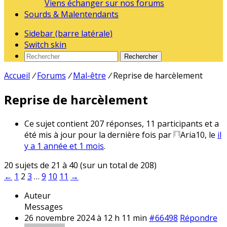
Viens échanger sur nos forums
Sourds & Malentendants
Sidebar (barre latérale)
Switch skin
Rechercher
Accueil
/
Forums
/
Mal-être
/
Reprise de harcèlement
Reprise de harcèlement
Ce sujet contient 207 réponses, 11 participants et a
été mis à jour pour la dernière fois par
Aria10
, le
il
y a 1 année et 1 mois
.
20 sujets de 21 à 40 (sur un total de 208)
←
1
2
3
…
9
10
11
→
Auteur
Messages
26 novembre 2024 à 12 h 11 min
#66498
Répondre