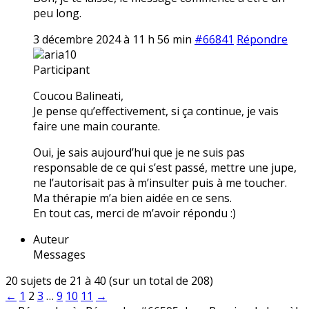
peu long.
3 décembre 2024 à 11 h 56 min
#66841
Répondre
aria10
Participant
Coucou Balineati,
Je pense qu’effectivement, si ça continue, je vais
faire une main courante.
Oui, je sais aujourd’hui que je ne suis pas
responsable de ce qui s’est passé, mettre une jupe,
ne l’autorisait pas à m’insulter puis à me toucher.
Ma thérapie m’a bien aidée en ce sens.
En tout cas, merci de m’avoir répondu :)
Auteur
Messages
20 sujets de 21 à 40 (sur un total de 208)
←
1
2
3
…
9
10
11
→