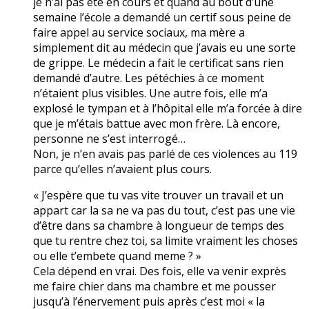
je n’ai pas été en cours et quand au bout d’une
semaine l’école a demandé un certif sous peine de
faire appel au service sociaux, ma mère a
simplement dit au médecin que j’avais eu une sorte
de grippe. Le médecin a fait le certificat sans rien
demandé d’autre. Les pétéchies à ce moment
n’étaient plus visibles. Une autre fois, elle m’a
explosé le tympan et à l’hôpital elle m’a forcée à dire
que je m’étais battue avec mon frère. Là encore,
personne ne s’est interrogé…
Non, je n’en avais pas parlé de ces violences au 119
parce qu’elles n’avaient plus cours.
« J’espère que tu vas vite trouver un travail et un
appart car la sa ne va pas du tout, c’est pas une vie
d’être dans sa chambre à longueur de temps des
que tu rentre chez toi, sa limite vraiment les choses
ou elle t’embete quand meme ? »
Cela dépend en vrai. Des fois, elle va venir exprès
me faire chier dans ma chambre et me pousser
jusqu’à l’énervement puis après c’est moi « la