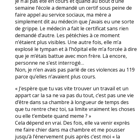
je n’ai pas été en cours et quand au bout d’une
semaine l’école a demandé un certif sous peine de
faire appel au service sociaux, ma mère a
simplement dit au médecin que j’avais eu une sorte
de grippe. Le médecin a fait le certificat sans rien
demandé d’autre. Les pétéchies à ce moment
n’étaient plus visibles. Une autre fois, elle m’a
explosé le tympan et à l’hôpital elle m’a forcée à dire
que je m’étais battue avec mon frère. Là encore,
personne ne s’est interrogé…
Non, je n’en avais pas parlé de ces violences au 119
parce qu’elles n’avaient plus cours.
« J’espère que tu vas vite trouver un travail et un
appart car la sa ne va pas du tout, c’est pas une vie
d’être dans sa chambre à longueur de temps des
que tu rentre chez toi, sa limite vraiment les choses
ou elle t’embete quand meme ? »
Cela dépend en vrai. Des fois, elle va venir exprès
me faire chier dans ma chambre et me pousser
jusqu’à l’énervement puis après c’est moi « la