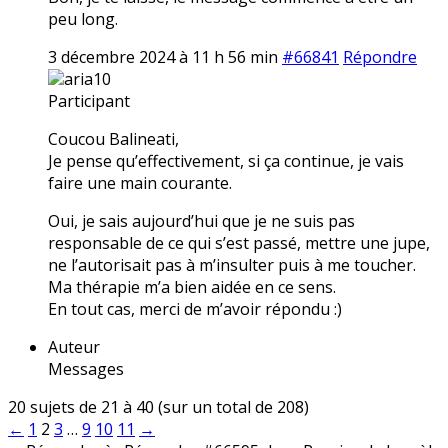
peu long.
3 décembre 2024 à 11 h 56 min
#66841
Répondre
aria10
Participant
Coucou Balineati,
Je pense qu’effectivement, si ça continue, je vais
faire une main courante.
Oui, je sais aujourd’hui que je ne suis pas
responsable de ce qui s’est passé, mettre une jupe,
ne l’autorisait pas à m’insulter puis à me toucher.
Ma thérapie m’a bien aidée en ce sens.
En tout cas, merci de m’avoir répondu :)
Auteur
Messages
20 sujets de 21 à 40 (sur un total de 208)
←
1
2
3
…
9
10
11
→