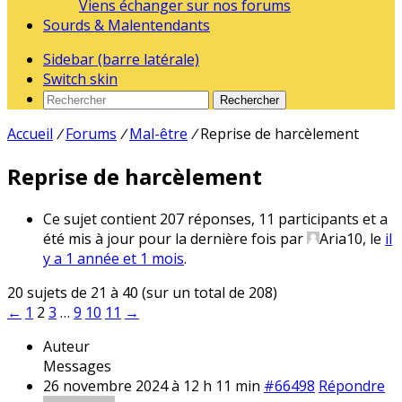
Viens échanger sur nos forums
Sourds & Malentendants
Sidebar (barre latérale)
Switch skin
Rechercher
Accueil
/
Forums
/
Mal-être
/
Reprise de harcèlement
Reprise de harcèlement
Ce sujet contient 207 réponses, 11 participants et a
été mis à jour pour la dernière fois par
Aria10
, le
il
y a 1 année et 1 mois
.
20 sujets de 21 à 40 (sur un total de 208)
←
1
2
3
…
9
10
11
→
Auteur
Messages
26 novembre 2024 à 12 h 11 min
#66498
Répondre