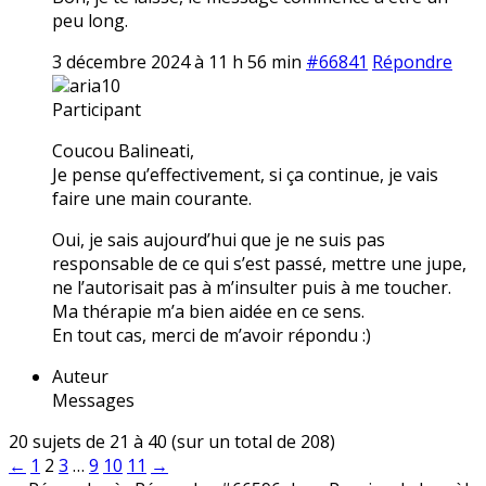
peu long.
3 décembre 2024 à 11 h 56 min
#66841
Répondre
aria10
Participant
Coucou Balineati,
Je pense qu’effectivement, si ça continue, je vais
faire une main courante.
Oui, je sais aujourd’hui que je ne suis pas
responsable de ce qui s’est passé, mettre une jupe,
ne l’autorisait pas à m’insulter puis à me toucher.
Ma thérapie m’a bien aidée en ce sens.
En tout cas, merci de m’avoir répondu :)
Auteur
Messages
20 sujets de 21 à 40 (sur un total de 208)
←
1
2
3
…
9
10
11
→