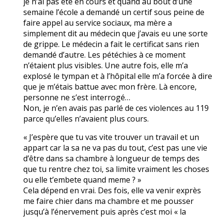
je n’ai pas été en cours et quand au bout d’une
semaine l’école a demandé un certif sous peine de
faire appel au service sociaux, ma mère a
simplement dit au médecin que j’avais eu une sorte
de grippe. Le médecin a fait le certificat sans rien
demandé d’autre. Les pétéchies à ce moment
n’étaient plus visibles. Une autre fois, elle m’a
explosé le tympan et à l’hôpital elle m’a forcée à dire
que je m’étais battue avec mon frère. Là encore,
personne ne s’est interrogé…
Non, je n’en avais pas parlé de ces violences au 119
parce qu’elles n’avaient plus cours.
« J’espère que tu vas vite trouver un travail et un
appart car la sa ne va pas du tout, c’est pas une vie
d’être dans sa chambre à longueur de temps des
que tu rentre chez toi, sa limite vraiment les choses
ou elle t’embete quand meme ? »
Cela dépend en vrai. Des fois, elle va venir exprès
me faire chier dans ma chambre et me pousser
jusqu’à l’énervement puis après c’est moi « la