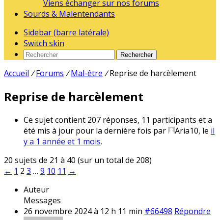
Viens échanger sur nos forums
Sourds & Malentendants
Sidebar (barre latérale)
Switch skin
Rechercher
Accueil
/
Forums
/
Mal-être
/
Reprise de harcèlement
Reprise de harcèlement
Ce sujet contient 207 réponses, 11 participants et a
été mis à jour pour la dernière fois par
Aria10
, le
il
y a 1 année et 1 mois
.
20 sujets de 21 à 40 (sur un total de 208)
←
1
2
3
…
9
10
11
→
Auteur
Messages
26 novembre 2024 à 12 h 11 min
#66498
Répondre