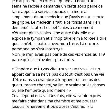
je n’ai pas été en cours et quand au bout d’une
semaine l’école a demandé un certif sous peine de
faire appel au service sociaux, ma mère a
simplement dit au médecin que j’avais eu une sorte
de grippe. Le médecin a fait le certificat sans rien
demandé d’autre. Les pétéchies à ce moment
n’étaient plus visibles. Une autre fois, elle m’a
explosé le tympan et à l’hôpital elle m’a forcée à dire
que je m’étais battue avec mon frère. Là encore,
personne ne s’est interrogé…
Non, je n’en avais pas parlé de ces violences au 119
parce qu’elles n’avaient plus cours.
« J’espère que tu vas vite trouver un travail et un
appart car la sa ne va pas du tout, c’est pas une vie
d’être dans sa chambre à longueur de temps des
que tu rentre chez toi, sa limite vraiment les choses
ou elle t’embete quand meme ? »
Cela dépend en vrai. Des fois, elle va venir exprès
me faire chier dans ma chambre et me pousser
jusqu’à l’énervement puis après c’est moi « la