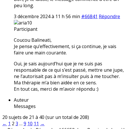
peu long.
3 décembre 2024 à 11 h 56 min
#66841
Répondre
aria10
Participant
Coucou Balineati,
Je pense qu’effectivement, si ça continue, je vais
faire une main courante.
Oui, je sais aujourd’hui que je ne suis pas
responsable de ce qui s’est passé, mettre une jupe,
ne l’autorisait pas à m’insulter puis à me toucher.
Ma thérapie m’a bien aidée en ce sens.
En tout cas, merci de m’avoir répondu :)
Auteur
Messages
20 sujets de 21 à 40 (sur un total de 208)
←
1
2
3
…
9
10
11
→