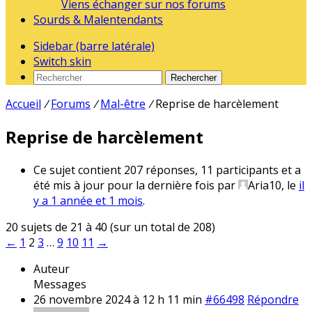
Viens échanger sur nos forums
Sourds & Malentendants
Sidebar (barre latérale)
Switch skin
Rechercher
Accueil
/
Forums
/
Mal-être
/
Reprise de harcèlement
Reprise de harcèlement
Ce sujet contient 207 réponses, 11 participants et a
été mis à jour pour la dernière fois par
Aria10
, le
il
y a 1 année et 1 mois
.
20 sujets de 21 à 40 (sur un total de 208)
←
1
2
3
…
9
10
11
→
Auteur
Messages
26 novembre 2024 à 12 h 11 min
#66498
Répondre