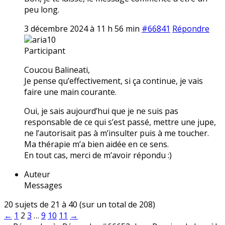
peu long.
3 décembre 2024 à 11 h 56 min
#66841
Répondre
aria10
Participant
Coucou Balineati,
Je pense qu’effectivement, si ça continue, je vais
faire une main courante.
Oui, je sais aujourd’hui que je ne suis pas
responsable de ce qui s’est passé, mettre une jupe,
ne l’autorisait pas à m’insulter puis à me toucher.
Ma thérapie m’a bien aidée en ce sens.
En tout cas, merci de m’avoir répondu :)
Auteur
Messages
20 sujets de 21 à 40 (sur un total de 208)
←
1
2
3
…
9
10
11
→