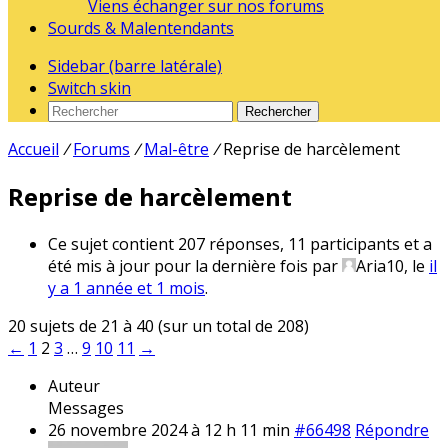
Viens échanger sur nos forums
Sourds & Malentendants
Sidebar (barre latérale)
Switch skin
Rechercher
Accueil
/
Forums
/
Mal-être
/
Reprise de harcèlement
Reprise de harcèlement
Ce sujet contient 207 réponses, 11 participants et a
été mis à jour pour la dernière fois par
Aria10
, le
il
y a 1 année et 1 mois
.
20 sujets de 21 à 40 (sur un total de 208)
←
1
2
3
…
9
10
11
→
Auteur
Messages
26 novembre 2024 à 12 h 11 min
#66498
Répondre