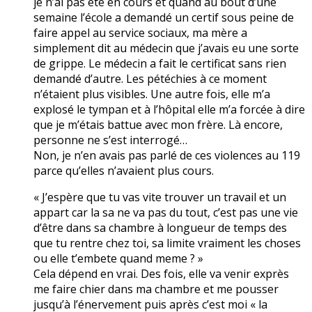
je n’ai pas été en cours et quand au bout d’une
semaine l’école a demandé un certif sous peine de
faire appel au service sociaux, ma mère a
simplement dit au médecin que j’avais eu une sorte
de grippe. Le médecin a fait le certificat sans rien
demandé d’autre. Les pétéchies à ce moment
n’étaient plus visibles. Une autre fois, elle m’a
explosé le tympan et à l’hôpital elle m’a forcée à dire
que je m’étais battue avec mon frère. Là encore,
personne ne s’est interrogé…
Non, je n’en avais pas parlé de ces violences au 119
parce qu’elles n’avaient plus cours.
« J’espère que tu vas vite trouver un travail et un
appart car la sa ne va pas du tout, c’est pas une vie
d’être dans sa chambre à longueur de temps des
que tu rentre chez toi, sa limite vraiment les choses
ou elle t’embete quand meme ? »
Cela dépend en vrai. Des fois, elle va venir exprès
me faire chier dans ma chambre et me pousser
jusqu’à l’énervement puis après c’est moi « la