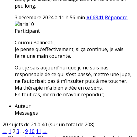
peu long.
3 décembre 2024 à 11 h 56 min
#66841
Répondre
aria10
Participant
Coucou Balineati,
Je pense qu’effectivement, si ça continue, je vais
faire une main courante.
Oui, je sais aujourd’hui que je ne suis pas
responsable de ce qui s’est passé, mettre une jupe,
ne l’autorisait pas à m’insulter puis à me toucher.
Ma thérapie m’a bien aidée en ce sens.
En tout cas, merci de m’avoir répondu :)
Auteur
Messages
20 sujets de 21 à 40 (sur un total de 208)
←
1
2
3
…
9
10
11
→