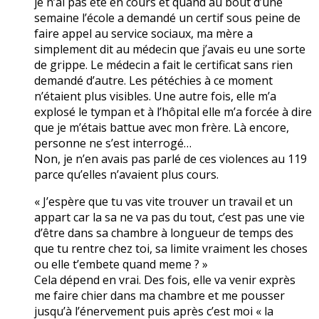
je n’ai pas été en cours et quand au bout d’une
semaine l’école a demandé un certif sous peine de
faire appel au service sociaux, ma mère a
simplement dit au médecin que j’avais eu une sorte
de grippe. Le médecin a fait le certificat sans rien
demandé d’autre. Les pétéchies à ce moment
n’étaient plus visibles. Une autre fois, elle m’a
explosé le tympan et à l’hôpital elle m’a forcée à dire
que je m’étais battue avec mon frère. Là encore,
personne ne s’est interrogé…
Non, je n’en avais pas parlé de ces violences au 119
parce qu’elles n’avaient plus cours.
« J’espère que tu vas vite trouver un travail et un
appart car la sa ne va pas du tout, c’est pas une vie
d’être dans sa chambre à longueur de temps des
que tu rentre chez toi, sa limite vraiment les choses
ou elle t’embete quand meme ? »
Cela dépend en vrai. Des fois, elle va venir exprès
me faire chier dans ma chambre et me pousser
jusqu’à l’énervement puis après c’est moi « la