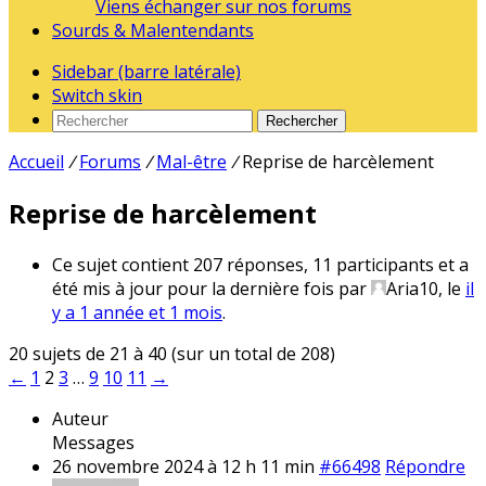
Viens échanger sur nos forums
Sourds & Malentendants
Sidebar (barre latérale)
Switch skin
Rechercher
Accueil
/
Forums
/
Mal-être
/
Reprise de harcèlement
Reprise de harcèlement
Ce sujet contient 207 réponses, 11 participants et a
été mis à jour pour la dernière fois par
Aria10
, le
il
y a 1 année et 1 mois
.
20 sujets de 21 à 40 (sur un total de 208)
←
1
2
3
…
9
10
11
→
Auteur
Messages
26 novembre 2024 à 12 h 11 min
#66498
Répondre