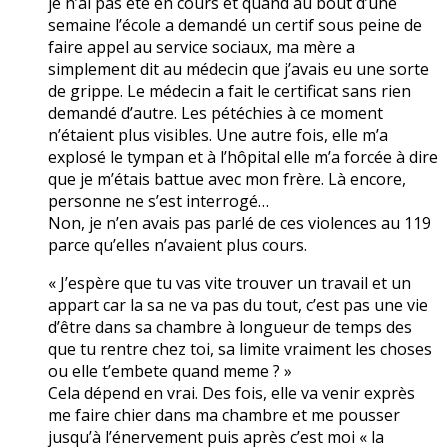
je n’ai pas été en cours et quand au bout d’une
semaine l’école a demandé un certif sous peine de
faire appel au service sociaux, ma mère a
simplement dit au médecin que j’avais eu une sorte
de grippe. Le médecin a fait le certificat sans rien
demandé d’autre. Les pétéchies à ce moment
n’étaient plus visibles. Une autre fois, elle m’a
explosé le tympan et à l’hôpital elle m’a forcée à dire
que je m’étais battue avec mon frère. Là encore,
personne ne s’est interrogé…
Non, je n’en avais pas parlé de ces violences au 119
parce qu’elles n’avaient plus cours.
« J’espère que tu vas vite trouver un travail et un
appart car la sa ne va pas du tout, c’est pas une vie
d’être dans sa chambre à longueur de temps des
que tu rentre chez toi, sa limite vraiment les choses
ou elle t’embete quand meme ? »
Cela dépend en vrai. Des fois, elle va venir exprès
me faire chier dans ma chambre et me pousser
jusqu’à l’énervement puis après c’est moi « la