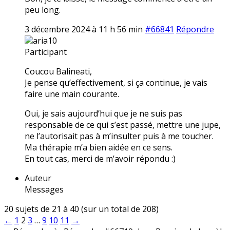
peu long.
3 décembre 2024 à 11 h 56 min
#66841
Répondre
aria10
Participant
Coucou Balineati,
Je pense qu’effectivement, si ça continue, je vais
faire une main courante.
Oui, je sais aujourd’hui que je ne suis pas
responsable de ce qui s’est passé, mettre une jupe,
ne l’autorisait pas à m’insulter puis à me toucher.
Ma thérapie m’a bien aidée en ce sens.
En tout cas, merci de m’avoir répondu :)
Auteur
Messages
20 sujets de 21 à 40 (sur un total de 208)
←
1
2
3
…
9
10
11
→