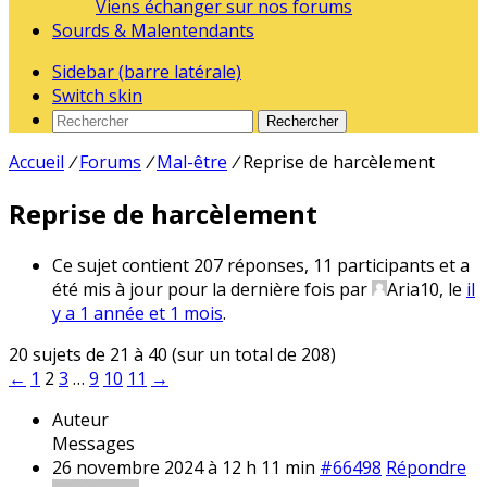
Viens échanger sur nos forums
Sourds & Malentendants
Sidebar (barre latérale)
Switch skin
Rechercher
Accueil
/
Forums
/
Mal-être
/
Reprise de harcèlement
Reprise de harcèlement
Ce sujet contient 207 réponses, 11 participants et a
été mis à jour pour la dernière fois par
Aria10
, le
il
y a 1 année et 1 mois
.
20 sujets de 21 à 40 (sur un total de 208)
←
1
2
3
…
9
10
11
→
Auteur
Messages
26 novembre 2024 à 12 h 11 min
#66498
Répondre