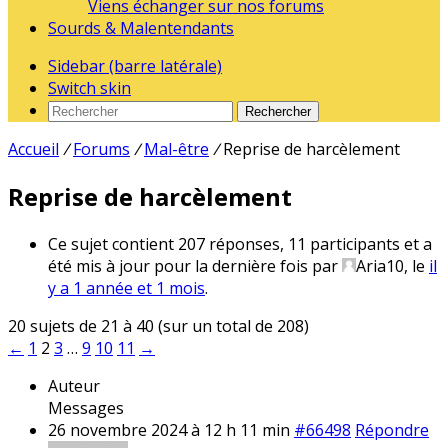
Viens échanger sur nos forums
Sourds & Malentendants
Sidebar (barre latérale)
Switch skin
Rechercher
Accueil
/
Forums
/
Mal-être
/
Reprise de harcèlement
Reprise de harcèlement
Ce sujet contient 207 réponses, 11 participants et a
été mis à jour pour la dernière fois par
Aria10
, le
il
y a 1 année et 1 mois
.
20 sujets de 21 à 40 (sur un total de 208)
←
1
2
3
…
9
10
11
→
Auteur
Messages
26 novembre 2024 à 12 h 11 min
#66498
Répondre