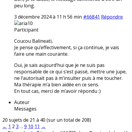
peu long.
3 décembre 2024 à 11 h 56 min
#66841
Répondre
aria10
Participant
Coucou Balineati,
Je pense qu’effectivement, si ça continue, je vais
faire une main courante.
Oui, je sais aujourd’hui que je ne suis pas
responsable de ce qui s’est passé, mettre une jupe,
ne l’autorisait pas à m’insulter puis à me toucher.
Ma thérapie m’a bien aidée en ce sens.
En tout cas, merci de m’avoir répondu :)
Auteur
Messages
20 sujets de 21 à 40 (sur un total de 208)
←
1
2
3
…
9
10
11
→