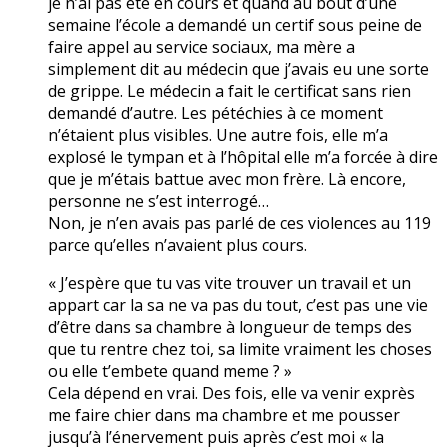
je n’ai pas été en cours et quand au bout d’une
semaine l’école a demandé un certif sous peine de
faire appel au service sociaux, ma mère a
simplement dit au médecin que j’avais eu une sorte
de grippe. Le médecin a fait le certificat sans rien
demandé d’autre. Les pétéchies à ce moment
n’étaient plus visibles. Une autre fois, elle m’a
explosé le tympan et à l’hôpital elle m’a forcée à dire
que je m’étais battue avec mon frère. Là encore,
personne ne s’est interrogé…
Non, je n’en avais pas parlé de ces violences au 119
parce qu’elles n’avaient plus cours.
« J’espère que tu vas vite trouver un travail et un
appart car la sa ne va pas du tout, c’est pas une vie
d’être dans sa chambre à longueur de temps des
que tu rentre chez toi, sa limite vraiment les choses
ou elle t’embete quand meme ? »
Cela dépend en vrai. Des fois, elle va venir exprès
me faire chier dans ma chambre et me pousser
jusqu’à l’énervement puis après c’est moi « la