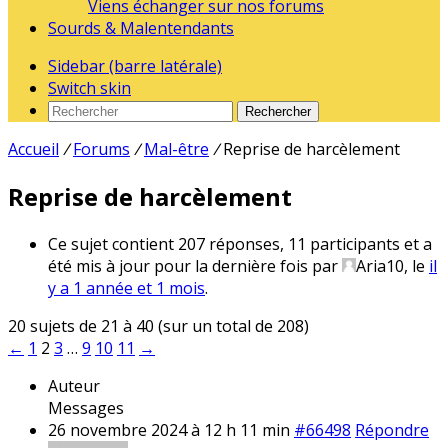
Viens échanger sur nos forums
Sourds & Malentendants
Sidebar (barre latérale)
Switch skin
Rechercher
Accueil
/
Forums
/
Mal-être
/
Reprise de harcèlement
Reprise de harcèlement
Ce sujet contient 207 réponses, 11 participants et a
été mis à jour pour la dernière fois par
Aria10
, le
il
y a 1 année et 1 mois
.
20 sujets de 21 à 40 (sur un total de 208)
←
1
2
3
…
9
10
11
→
Auteur
Messages
26 novembre 2024 à 12 h 11 min
#66498
Répondre