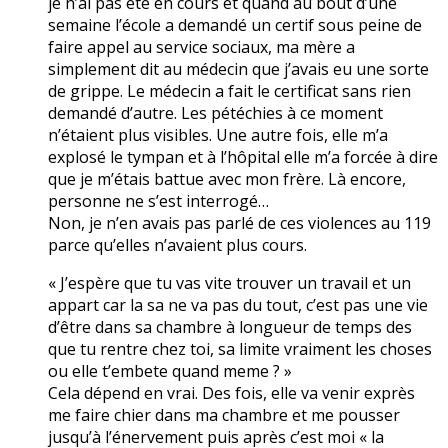
je n’ai pas été en cours et quand au bout d’une
semaine l’école a demandé un certif sous peine de
faire appel au service sociaux, ma mère a
simplement dit au médecin que j’avais eu une sorte
de grippe. Le médecin a fait le certificat sans rien
demandé d’autre. Les pétéchies à ce moment
n’étaient plus visibles. Une autre fois, elle m’a
explosé le tympan et à l’hôpital elle m’a forcée à dire
que je m’étais battue avec mon frère. Là encore,
personne ne s’est interrogé…
Non, je n’en avais pas parlé de ces violences au 119
parce qu’elles n’avaient plus cours.
« J’espère que tu vas vite trouver un travail et un
appart car la sa ne va pas du tout, c’est pas une vie
d’être dans sa chambre à longueur de temps des
que tu rentre chez toi, sa limite vraiment les choses
ou elle t’embete quand meme ? »
Cela dépend en vrai. Des fois, elle va venir exprès
me faire chier dans ma chambre et me pousser
jusqu’à l’énervement puis après c’est moi « la