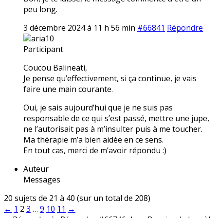
peu long.
3 décembre 2024 à 11 h 56 min
#66841
Répondre
aria10
Participant
Coucou Balineati,
Je pense qu’effectivement, si ça continue, je vais
faire une main courante.
Oui, je sais aujourd’hui que je ne suis pas
responsable de ce qui s’est passé, mettre une jupe,
ne l’autorisait pas à m’insulter puis à me toucher.
Ma thérapie m’a bien aidée en ce sens.
En tout cas, merci de m’avoir répondu :)
Auteur
Messages
20 sujets de 21 à 40 (sur un total de 208)
←
1
2
3
…
9
10
11
→