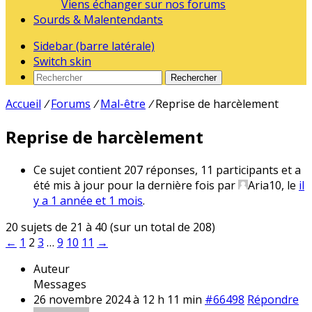
Viens échanger sur nos forums
Sourds & Malentendants
Sidebar (barre latérale)
Switch skin
Rechercher
Accueil
/
Forums
/
Mal-être
/
Reprise de harcèlement
Reprise de harcèlement
Ce sujet contient 207 réponses, 11 participants et a
été mis à jour pour la dernière fois par
Aria10
, le
il
y a 1 année et 1 mois
.
20 sujets de 21 à 40 (sur un total de 208)
←
1
2
3
…
9
10
11
→
Auteur
Messages
26 novembre 2024 à 12 h 11 min
#66498
Répondre