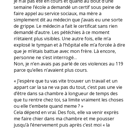
je n’ai pas été en cours et quand au bout d’une
semaine l’école a demandé un certif sous peine de
faire appel au service sociaux, ma mère a
simplement dit au médecin que j’avais eu une sorte
de grippe. Le médecin a fait le certificat sans rien
demandé d’autre. Les pétéchies à ce moment
n’étaient plus visibles. Une autre fois, elle m’a
explosé le tympan et à l’hôpital elle m’a forcée à dire
que je m’étais battue avec mon frère. Là encore,
personne ne s’est interrogé…
Non, je n’en avais pas parlé de ces violences au 119
parce qu’elles n’avaient plus cours.
« J’espère que tu vas vite trouver un travail et un
appart car la sa ne va pas du tout, c’est pas une vie
d’être dans sa chambre à longueur de temps des
que tu rentre chez toi, sa limite vraiment les choses
ou elle t’embete quand meme ? »
Cela dépend en vrai. Des fois, elle va venir exprès
me faire chier dans ma chambre et me pousser
jusqu’à l’énervement puis après c’est moi « la