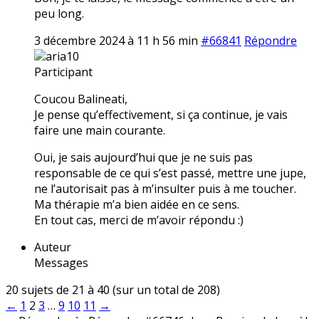
peu long.
3 décembre 2024 à 11 h 56 min
#66841
Répondre
aria10
Participant
Coucou Balineati,
Je pense qu’effectivement, si ça continue, je vais
faire une main courante.
Oui, je sais aujourd’hui que je ne suis pas
responsable de ce qui s’est passé, mettre une jupe,
ne l’autorisait pas à m’insulter puis à me toucher.
Ma thérapie m’a bien aidée en ce sens.
En tout cas, merci de m’avoir répondu :)
Auteur
Messages
20 sujets de 21 à 40 (sur un total de 208)
←
1
2
3
…
9
10
11
→