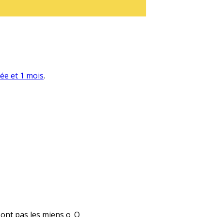
née et 1 mois
.
 sont pas les miens o_O