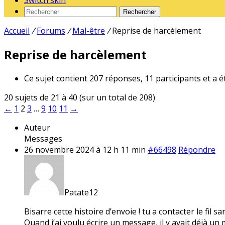
Switch skin
Rechercher
Accueil
/
Forums
/
Mal-être
/
Reprise de harcèlement
Reprise de harcèlement
Ce sujet contient 207 réponses, 11 participants et a é
20 sujets de 21 à 40 (sur un total de 208)
←
1
2
3
…
9
10
11
→
Auteur
Messages
26 novembre 2024 à 12 h 11 min
#66498
Répondre
Patate12
Bisarre cette histoire d’envoie ! tu a contacter le fil s
Quand j’ai voulu écrire un message, il y avait déjà un