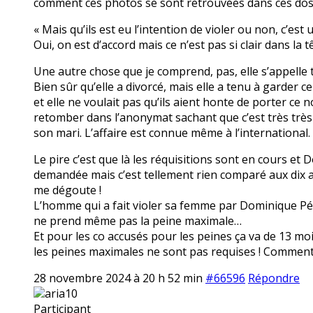
comment ces photos se sont retrouvées dans ces dos
« Mais qu’ils est eu l’intention de violer ou non, c’est
Oui, on est d’accord mais ce n’est pas si clair dans l
Une autre chose que je comprend, pas, elle s’appelle to
Bien sûr qu’elle a divorcé, mais elle a tenu à garder
et elle ne voulait pas qu’ils aient honte de porter c
retomber dans l’anonymat sachant que c’est très très 
son mari. L’affaire est connue même à l’international.
Le pire c’est que là les réquisitions sont en cours et 
demandée mais c’est tellement rien comparé aux dix ans 
me dégoute !
L’homme qui a fait violer sa femme par Dominique Pélic
ne prend même pas la peine maximale…
Et pour les co accusés pour les peines ça va de 13 moi
les peines maximales ne sont pas requises ! Comment c
28 novembre 2024 à 20 h 52 min
#66596
Répondre
aria10
Participant