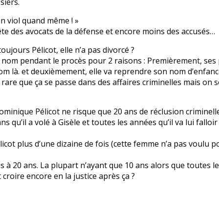
siers.
 un viol quand même ! »
a tête des avocats de la défense et encore moins des accusés…
ujours Pélicot, elle n’a pas divorcé ?
 ce nom pendant le procès pour 2 raisons : Premièrement, ses 
e nom là. et deuxièmement, elle va reprendre son nom d’enfanc
rare que ça se passe dans des affaires criminelles mais on 
Dominique Pélicot ne risque que 20 ans de réclusion criminell
qu’il a volé à Gisèle et toutes les années qu’il va lui falloi
ot plus d’une dizaine de fois (cette femme n’a pas voulu port
s à 20 ans. La plupart n’ayant que 10 ans alors que toutes le
roire encore en la justice après ça ?