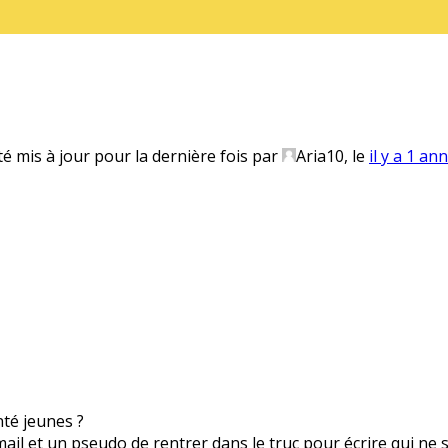
té mis à jour pour la dernière fois par
Aria10
, le
il y a 1 an
anté jeunes ?
 mail et un pseudo de rentrer dans le truc pour écrire qui ne