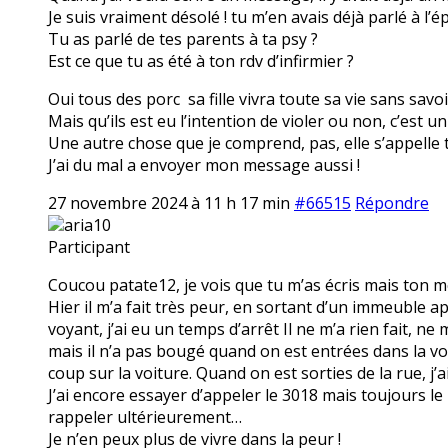
Je suis vraiment désolé ! tu m’en avais déjà parlé à l’é
Tu as parlé de tes parents à ta psy ?
Est ce que tu as été à ton rdv d’infirmier ?
Oui tous des porc sa fille vivra toute sa vie sans savoir 
Mais qu’ils est eu l’intention de violer ou non, c’est 
Une autre chose que je comprend, pas, elle s’appelle to
J’ai du mal a envoyer mon message aussi !
27 novembre 2024 à 11 h 17 min
#66515
Répondre
aria10
Participant
Coucou patate12, je vois que tu m’as écris mais ton
Hier il m’a fait très peur, en sortant d’un immeuble apr
voyant, j’ai eu un temps d’arrêt Il ne m’a rien fait, ne 
mais il n’a pas bougé quand on est entrées dans la vo
coup sur la voiture. Quand on est sorties de la rue, j’a
J’ai encore essayer d’appeler le 3018 mais toujours l
rappeler ultérieurement…
Je n’en peux plus de vivre dans la peur !