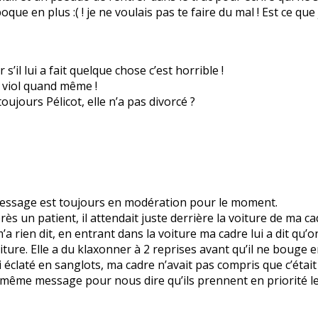
poque en plus :( ! je ne voulais pas te faire du mal ! Est ce q
s’il lui a fait quelque chose c’est horrible !
un viol quand même !
ujours Pélicot, elle n’a pas divorcé ?
 message est toujours en modération pour le moment.
ès un patient, il attendait juste derrière la voiture de ma cad
m’a rien dit, en entrant dans la voiture ma cadre lui a dit qu’on
iture. Elle a du klaxonner à 2 reprises avant qu’il ne bouge 
i éclaté en sanglots, ma cadre n’avait pas compris que c’était 
e même message pour nous dire qu’ils prennent en priorité le