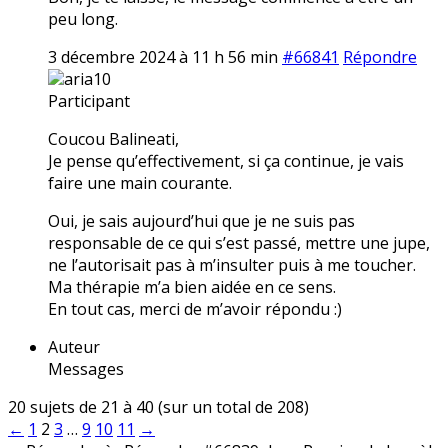
peu long.
3 décembre 2024 à 11 h 56 min
#66841
Répondre
aria10
Participant
Coucou Balineati,
Je pense qu’effectivement, si ça continue, je vais
faire une main courante.
Oui, je sais aujourd’hui que je ne suis pas
responsable de ce qui s’est passé, mettre une jupe,
ne l’autorisait pas à m’insulter puis à me toucher.
Ma thérapie m’a bien aidée en ce sens.
En tout cas, merci de m’avoir répondu :)
Auteur
Messages
20 sujets de 21 à 40 (sur un total de 208)
←
1
2
3
…
9
10
11
→