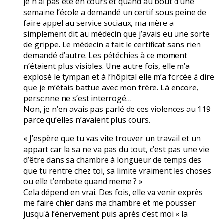
je n’ai pas été en cours et quand au bout d’une
semaine l’école a demandé un certif sous peine de
faire appel au service sociaux, ma mère a
simplement dit au médecin que j’avais eu une sorte
de grippe. Le médecin a fait le certificat sans rien
demandé d’autre. Les pétéchies à ce moment
n’étaient plus visibles. Une autre fois, elle m’a
explosé le tympan et à l’hôpital elle m’a forcée à dire
que je m’étais battue avec mon frère. Là encore,
personne ne s’est interrogé…
Non, je n’en avais pas parlé de ces violences au 119
parce qu’elles n’avaient plus cours.
« J’espère que tu vas vite trouver un travail et un
appart car la sa ne va pas du tout, c’est pas une vie
d’être dans sa chambre à longueur de temps des
que tu rentre chez toi, sa limite vraiment les choses
ou elle t’embete quand meme ? »
Cela dépend en vrai. Des fois, elle va venir exprès
me faire chier dans ma chambre et me pousser
jusqu’à l’énervement puis après c’est moi « la