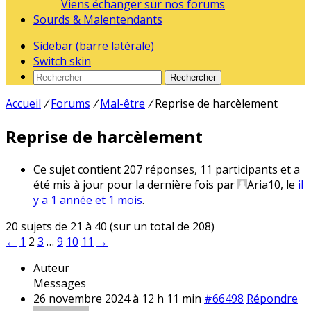
Viens échanger sur nos forums
Sourds & Malentendants
Sidebar (barre latérale)
Switch skin
Rechercher
Accueil
/
Forums
/
Mal-être
/
Reprise de harcèlement
Reprise de harcèlement
Ce sujet contient 207 réponses, 11 participants et a
été mis à jour pour la dernière fois par
Aria10
, le
il
y a 1 année et 1 mois
.
20 sujets de 21 à 40 (sur un total de 208)
←
1
2
3
…
9
10
11
→
Auteur
Messages
26 novembre 2024 à 12 h 11 min
#66498
Répondre