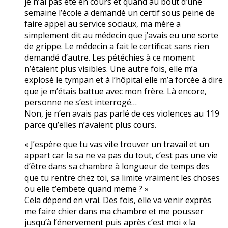
je n’ai pas été en cours et quand au bout d’une
semaine l’école a demandé un certif sous peine de
faire appel au service sociaux, ma mère a
simplement dit au médecin que j’avais eu une sorte
de grippe. Le médecin a fait le certificat sans rien
demandé d’autre. Les pétéchies à ce moment
n’étaient plus visibles. Une autre fois, elle m’a
explosé le tympan et à l’hôpital elle m’a forcée à dire
que je m’étais battue avec mon frère. Là encore,
personne ne s’est interrogé…
Non, je n’en avais pas parlé de ces violences au 119
parce qu’elles n’avaient plus cours.
« J’espère que tu vas vite trouver un travail et un
appart car la sa ne va pas du tout, c’est pas une vie
d’être dans sa chambre à longueur de temps des
que tu rentre chez toi, sa limite vraiment les choses
ou elle t’embete quand meme ? »
Cela dépend en vrai. Des fois, elle va venir exprès
me faire chier dans ma chambre et me pousser
jusqu’à l’énervement puis après c’est moi « la