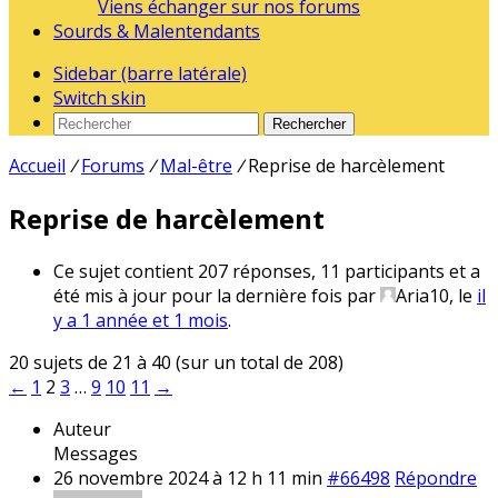
Viens échanger sur nos forums
Sourds & Malentendants
Sidebar (barre latérale)
Switch skin
Rechercher
Accueil
/
Forums
/
Mal-être
/
Reprise de harcèlement
Reprise de harcèlement
Ce sujet contient 207 réponses, 11 participants et a
été mis à jour pour la dernière fois par
Aria10
, le
il
y a 1 année et 1 mois
.
20 sujets de 21 à 40 (sur un total de 208)
←
1
2
3
…
9
10
11
→
Auteur
Messages
26 novembre 2024 à 12 h 11 min
#66498
Répondre