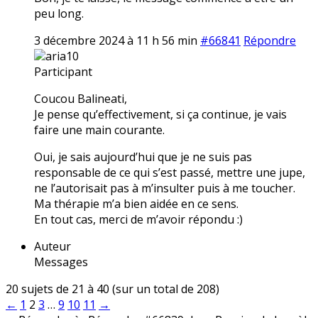
peu long.
3 décembre 2024 à 11 h 56 min
#66841
Répondre
aria10
Participant
Coucou Balineati,
Je pense qu’effectivement, si ça continue, je vais
faire une main courante.
Oui, je sais aujourd’hui que je ne suis pas
responsable de ce qui s’est passé, mettre une jupe,
ne l’autorisait pas à m’insulter puis à me toucher.
Ma thérapie m’a bien aidée en ce sens.
En tout cas, merci de m’avoir répondu :)
Auteur
Messages
20 sujets de 21 à 40 (sur un total de 208)
←
1
2
3
…
9
10
11
→