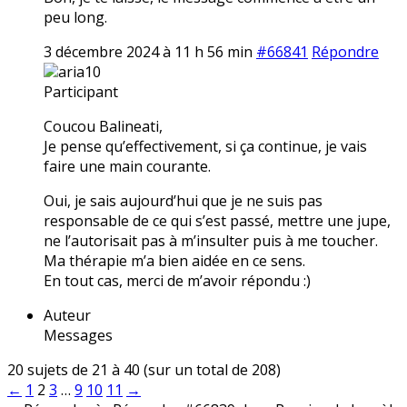
peu long.
3 décembre 2024 à 11 h 56 min
#66841
Répondre
aria10
Participant
Coucou Balineati,
Je pense qu’effectivement, si ça continue, je vais
faire une main courante.
Oui, je sais aujourd’hui que je ne suis pas
responsable de ce qui s’est passé, mettre une jupe,
ne l’autorisait pas à m’insulter puis à me toucher.
Ma thérapie m’a bien aidée en ce sens.
En tout cas, merci de m’avoir répondu :)
Auteur
Messages
20 sujets de 21 à 40 (sur un total de 208)
←
1
2
3
…
9
10
11
→