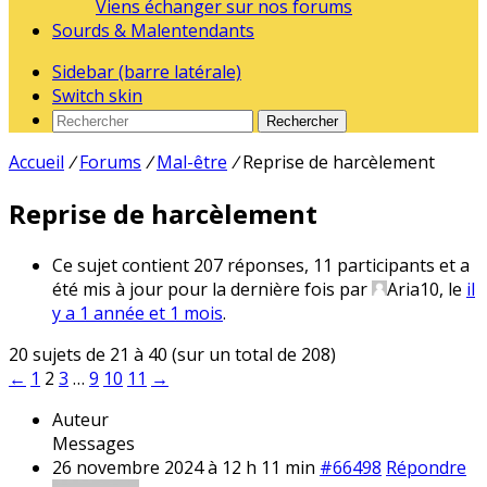
Viens échanger sur nos forums
Sourds & Malentendants
Sidebar (barre latérale)
Switch skin
Rechercher
Accueil
/
Forums
/
Mal-être
/
Reprise de harcèlement
Reprise de harcèlement
Ce sujet contient 207 réponses, 11 participants et a
été mis à jour pour la dernière fois par
Aria10
, le
il
y a 1 année et 1 mois
.
20 sujets de 21 à 40 (sur un total de 208)
←
1
2
3
…
9
10
11
→
Auteur
Messages
26 novembre 2024 à 12 h 11 min
#66498
Répondre