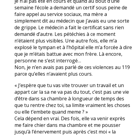
je n’ai pas été en cours et quand au bout d’une
semaine l’école a demandé un certif sous peine de
faire appel au service sociaux, ma mère a
simplement dit au médecin que j’avais eu une sorte
de grippe. Le médecin a fait le certificat sans rien
demandé d’autre. Les pétéchies à ce moment
n’étaient plus visibles. Une autre fois, elle m’a
explosé le tympan et à l’hôpital elle m’a forcée à dire
que je m’étais battue avec mon frère. Là encore,
personne ne s’est interrogé…
Non, je n’en avais pas parlé de ces violences au 119
parce qu’elles n’avaient plus cours.
« J’espère que tu vas vite trouver un travail et un
appart car la sa ne va pas du tout, c’est pas une vie
d’être dans sa chambre à longueur de temps des
que tu rentre chez toi, sa limite vraiment les choses
ou elle t’embete quand meme ? »
Cela dépend en vrai. Des fois, elle va venir exprès
me faire chier dans ma chambre et me pousser
jusqu’à l’énervement puis après c’est moi « la