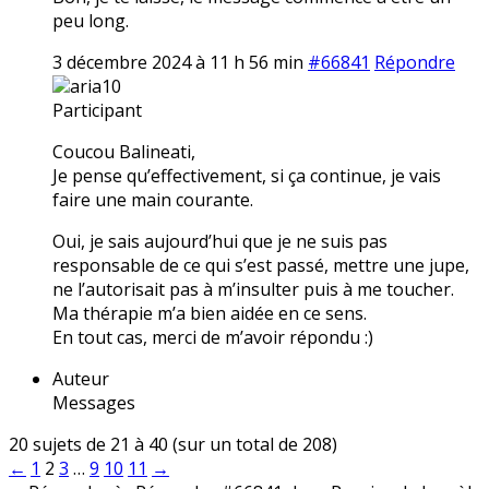
peu long.
3 décembre 2024 à 11 h 56 min
#66841
Répondre
aria10
Participant
Coucou Balineati,
Je pense qu’effectivement, si ça continue, je vais
faire une main courante.
Oui, je sais aujourd’hui que je ne suis pas
responsable de ce qui s’est passé, mettre une jupe,
ne l’autorisait pas à m’insulter puis à me toucher.
Ma thérapie m’a bien aidée en ce sens.
En tout cas, merci de m’avoir répondu :)
Auteur
Messages
20 sujets de 21 à 40 (sur un total de 208)
←
1
2
3
…
9
10
11
→