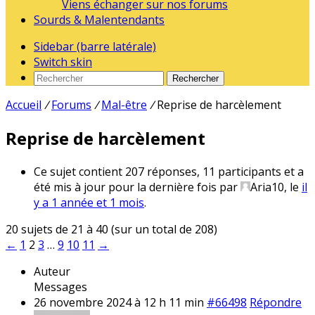
Viens échanger sur nos forums
Sourds & Malentendants
Sidebar (barre latérale)
Switch skin
Rechercher
Accueil
/
Forums
/
Mal-être
/
Reprise de harcèlement
Reprise de harcèlement
Ce sujet contient 207 réponses, 11 participants et a
été mis à jour pour la dernière fois par
Aria10
, le
il
y a 1 année et 1 mois
.
20 sujets de 21 à 40 (sur un total de 208)
←
1
2
3
…
9
10
11
→
Auteur
Messages
26 novembre 2024 à 12 h 11 min
#66498
Répondre