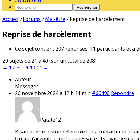
Switch skin
Rechercher
Accueil
/
Forums
/
Mal-être
/
Reprise de harcèlement
Reprise de harcèlement
Ce sujet contient 207 réponses, 11 participants et a é
20 sujets de 21 à 40 (sur un total de 208)
←
1
2
3
…
9
10
11
→
Auteur
Messages
26 novembre 2024 à 12 h 11 min
#66498
Répondre
Patate12
Bisarre cette histoire d’envoie ! tu a contacter le fil s
Quand j’ai voulu écrire un message, il y avait déjà un