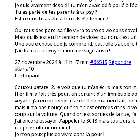
Je suis vraiment désolé ! tu m’en avais déjà parlé à l’é
Tu as parlé de tes parents à ta psy ?
Est ce que tu as été à ton rdv d’infirmier ?
Oui tous des porc sa fille vivra toute sa vie sans savoir 
Mais qu’ils est eu l’intention de violer ou non, c’est 
Une autre chose que je comprend, pas, elle s’appelle to
J’ai du mal a envoyer mon message aussi !
27 novembre 2024 à 11 h 17 min
#66515
Répondre
aria10
Participant
Coucou patate12, je vois que tu m’as écris mais ton
Hier il m’a fait très peur, en sortant d’un immeuble apr
voyant, j’ai eu un temps d’arrêt Il ne m’a rien fait, ne 
mais il n’a pas bougé quand on est entrées dans la vo
coup sur la voiture. Quand on est sorties de la rue, j’a
J’ai encore essayer d’appeler le 3018 mais toujours l
rappeler ultérieurement…
Je n’en peux plus de vivre dans la peur !