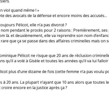
siers.
 un viol quand même ! »
a tête des avocats de la défense et encore moins des accusés…
ujours Pélicot, elle n’a pas divorcé ?
 ce nom pendant le procès pour 2 raisons : Premièrement, ses 
e nom là. et deuxièmement, elle va reprendre son nom d’enfanc
rare que ça se passe dans des affaires criminelles mais on 
Dominique Pélicot ne risque que 20 ans de réclusion criminell
qu’il a volé à Gisèle et toutes les années qu’il va lui falloi
ot plus d’une dizaine de fois (cette femme n’a pas voulu port
s à 20 ans. La plupart n’ayant que 10 ans alors que toutes le
roire encore en la justice après ça ?