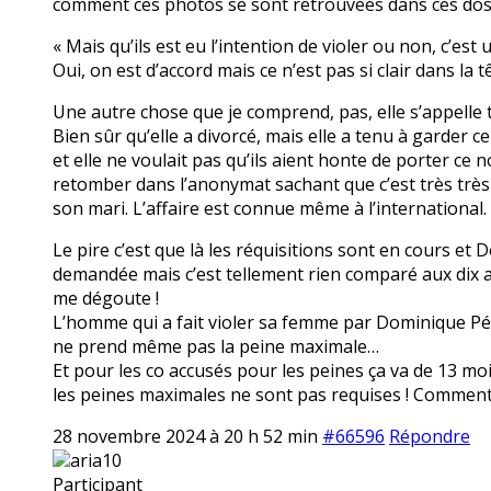
comment ces photos se sont retrouvées dans ces dos
« Mais qu’ils est eu l’intention de violer ou non, c’est
Oui, on est d’accord mais ce n’est pas si clair dans l
Une autre chose que je comprend, pas, elle s’appelle to
Bien sûr qu’elle a divorcé, mais elle a tenu à garder
et elle ne voulait pas qu’ils aient honte de porter c
retomber dans l’anonymat sachant que c’est très très 
son mari. L’affaire est connue même à l’international.
Le pire c’est que là les réquisitions sont en cours et 
demandée mais c’est tellement rien comparé aux dix ans 
me dégoute !
L’homme qui a fait violer sa femme par Dominique Pélic
ne prend même pas la peine maximale…
Et pour les co accusés pour les peines ça va de 13 moi
les peines maximales ne sont pas requises ! Comment c
28 novembre 2024 à 20 h 52 min
#66596
Répondre
aria10
Participant