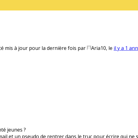
té mis à jour pour la dernière fois par
Aria10
, le
il y a 1 an
anté jeunes ?
 mail et un pseudo de rentrer dans le truc pour écrire qui ne