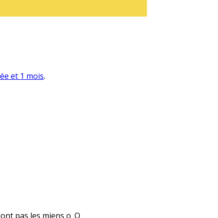
née et 1 mois
.
 sont pas les miens o_O