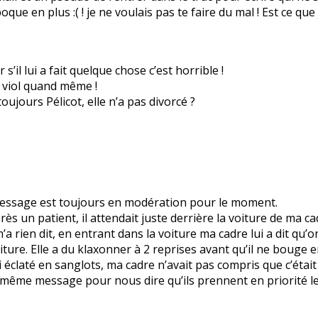
poque en plus :( ! je ne voulais pas te faire du mal ! Est ce q
s’il lui a fait quelque chose c’est horrible !
un viol quand même !
ujours Pélicot, elle n’a pas divorcé ?
 message est toujours en modération pour le moment.
ès un patient, il attendait juste derrière la voiture de ma cad
m’a rien dit, en entrant dans la voiture ma cadre lui a dit qu’on
iture. Elle a du klaxonner à 2 reprises avant qu’il ne bouge 
i éclaté en sanglots, ma cadre n’avait pas compris que c’était 
e même message pour nous dire qu’ils prennent en priorité le