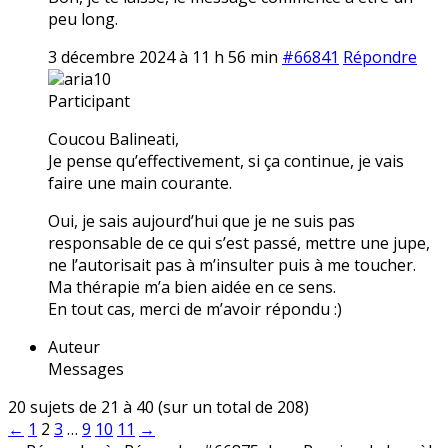
peu long.
3 décembre 2024 à 11 h 56 min
#66841
Répondre
aria10
Participant
Coucou Balineati,
Je pense qu’effectivement, si ça continue, je vais
faire une main courante.
Oui, je sais aujourd’hui que je ne suis pas
responsable de ce qui s’est passé, mettre une jupe,
ne l’autorisait pas à m’insulter puis à me toucher.
Ma thérapie m’a bien aidée en ce sens.
En tout cas, merci de m’avoir répondu :)
Auteur
Messages
20 sujets de 21 à 40 (sur un total de 208)
←
1
2
3
…
9
10
11
→