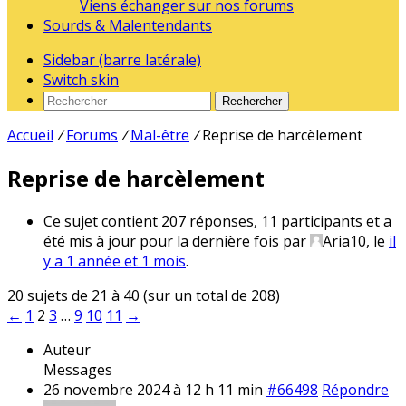
Viens échanger sur nos forums
Sourds & Malentendants
Sidebar (barre latérale)
Switch skin
Rechercher
Accueil
/
Forums
/
Mal-être
/
Reprise de harcèlement
Reprise de harcèlement
Ce sujet contient 207 réponses, 11 participants et a
été mis à jour pour la dernière fois par
Aria10
, le
il
y a 1 année et 1 mois
.
20 sujets de 21 à 40 (sur un total de 208)
←
1
2
3
…
9
10
11
→
Auteur
Messages
26 novembre 2024 à 12 h 11 min
#66498
Répondre