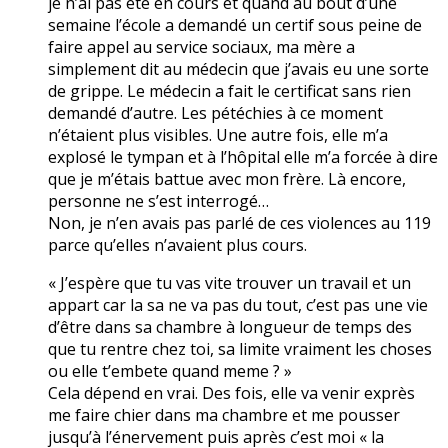
je n’ai pas été en cours et quand au bout d’une
semaine l’école a demandé un certif sous peine de
faire appel au service sociaux, ma mère a
simplement dit au médecin que j’avais eu une sorte
de grippe. Le médecin a fait le certificat sans rien
demandé d’autre. Les pétéchies à ce moment
n’étaient plus visibles. Une autre fois, elle m’a
explosé le tympan et à l’hôpital elle m’a forcée à dire
que je m’étais battue avec mon frère. Là encore,
personne ne s’est interrogé…
Non, je n’en avais pas parlé de ces violences au 119
parce qu’elles n’avaient plus cours.
« J’espère que tu vas vite trouver un travail et un
appart car la sa ne va pas du tout, c’est pas une vie
d’être dans sa chambre à longueur de temps des
que tu rentre chez toi, sa limite vraiment les choses
ou elle t’embete quand meme ? »
Cela dépend en vrai. Des fois, elle va venir exprès
me faire chier dans ma chambre et me pousser
jusqu’à l’énervement puis après c’est moi « la