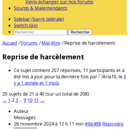
Viens échanger sur nos forums
Sourds & Malentendants
Sidebar (barre latérale)
Switch skin
Rechercher
Accueil
/
Forums
/
Mal-être
/
Reprise de harcèlement
Reprise de harcèlement
Ce sujet contient 207 réponses, 11 participants et a
été mis à jour pour la dernière fois par
Aria10
, le
il
y a 1 année et 1 mois
.
20 sujets de 21 à 40 (sur un total de 208)
←
1
2
3
…
9
10
11
→
Auteur
Messages
26 novembre 2024 à 12 h 11 min
#66498
Répondre