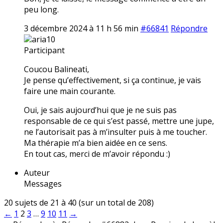
peu long.
3 décembre 2024 à 11 h 56 min
#66841
Répondre
aria10
Participant
Coucou Balineati,
Je pense qu’effectivement, si ça continue, je vais
faire une main courante.
Oui, je sais aujourd’hui que je ne suis pas
responsable de ce qui s’est passé, mettre une jupe,
ne l’autorisait pas à m’insulter puis à me toucher.
Ma thérapie m’a bien aidée en ce sens.
En tout cas, merci de m’avoir répondu :)
Auteur
Messages
20 sujets de 21 à 40 (sur un total de 208)
←
1
2
3
…
9
10
11
→