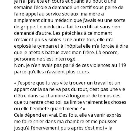
je n’ai pas été en cours et quand au bout d’une
semaine l’école a demandé un certif sous peine de
faire appel au service sociaux, ma mère a
simplement dit au médecin que j’avais eu une sorte
de grippe. Le médecin a fait le certificat sans rien
demandé d’autre. Les pétéchies à ce moment
n’étaient plus visibles. Une autre fois, elle m’a
explosé le tympan et à l’hôpital elle m’a forcée à dire
que je m’étais battue avec mon frère. Là encore,
personne ne s’est interrogé…
Non, je n’en avais pas parlé de ces violences au 119
parce qu’elles n’avaient plus cours.
« J’espère que tu vas vite trouver un travail et un
appart car la sa ne va pas du tout, c’est pas une vie
d’être dans sa chambre à longueur de temps des
que tu rentre chez toi, sa limite vraiment les choses
ou elle t’embete quand meme ? »
Cela dépend en vrai. Des fois, elle va venir exprès
me faire chier dans ma chambre et me pousser
jusqu’à l’énervement puis après c’est moi « la