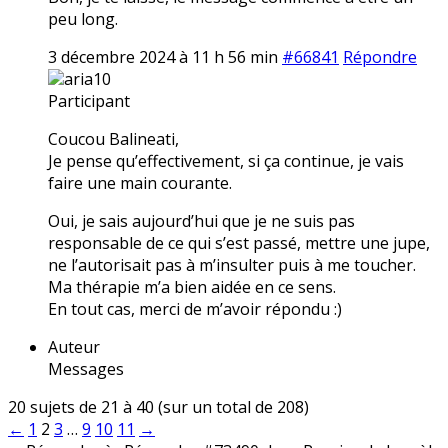
peu long.
3 décembre 2024 à 11 h 56 min
#66841
Répondre
aria10
Participant
Coucou Balineati,
Je pense qu’effectivement, si ça continue, je vais
faire une main courante.
Oui, je sais aujourd’hui que je ne suis pas
responsable de ce qui s’est passé, mettre une jupe,
ne l’autorisait pas à m’insulter puis à me toucher.
Ma thérapie m’a bien aidée en ce sens.
En tout cas, merci de m’avoir répondu :)
Auteur
Messages
20 sujets de 21 à 40 (sur un total de 208)
←
1
2
3
…
9
10
11
→