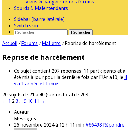
Viens échanger sur nos forums
Sourds & Malentendants
Sidebar (barre latérale)
Switch skin
Rechercher
Accueil
/
Forums
/
Mal-être
/
Reprise de harcèlement
Reprise de harcèlement
Ce sujet contient 207 réponses, 11 participants et a
été mis à jour pour la dernière fois par
Aria10
, le
il
y a 1 année et 1 mois
.
20 sujets de 21 à 40 (sur un total de 208)
←
1
2
3
…
9
10
11
→
Auteur
Messages
26 novembre 2024 à 12 h 11 min
#66498
Répondre