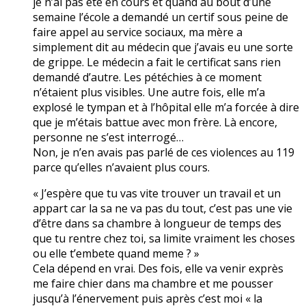
je n’ai pas été en cours et quand au bout d’une
semaine l’école a demandé un certif sous peine de
faire appel au service sociaux, ma mère a
simplement dit au médecin que j’avais eu une sorte
de grippe. Le médecin a fait le certificat sans rien
demandé d’autre. Les pétéchies à ce moment
n’étaient plus visibles. Une autre fois, elle m’a
explosé le tympan et à l’hôpital elle m’a forcée à dire
que je m’étais battue avec mon frère. Là encore,
personne ne s’est interrogé…
Non, je n’en avais pas parlé de ces violences au 119
parce qu’elles n’avaient plus cours.
« J’espère que tu vas vite trouver un travail et un
appart car la sa ne va pas du tout, c’est pas une vie
d’être dans sa chambre à longueur de temps des
que tu rentre chez toi, sa limite vraiment les choses
ou elle t’embete quand meme ? »
Cela dépend en vrai. Des fois, elle va venir exprès
me faire chier dans ma chambre et me pousser
jusqu’à l’énervement puis après c’est moi « la