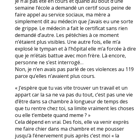
je n’ai pas été en cours et quand au bout d’une
semaine l’école a demandé un certif sous peine de
faire appel au service sociaux, ma mère a
simplement dit au médecin que j’avais eu une sorte
de grippe. Le médecin a fait le certificat sans rien
demandé d’autre. Les pétéchies à ce moment
n’étaient plus visibles. Une autre fois, elle m’a
explosé le tympan et à l’hôpital elle m’a forcée à dire
que je m’étais battue avec mon frère. Là encore,
personne ne s’est interrogé…
Non, je n’en avais pas parlé de ces violences au 119
parce qu’elles n’avaient plus cours.
« J’espère que tu vas vite trouver un travail et un
appart car la sa ne va pas du tout, c’est pas une vie
d’être dans sa chambre à longueur de temps des
que tu rentre chez toi, sa limite vraiment les choses
ou elle t’embete quand meme ? »
Cela dépend en vrai. Des fois, elle va venir exprès
me faire chier dans ma chambre et me pousser
jusqu’à l’énervement puis après c’est moi « la