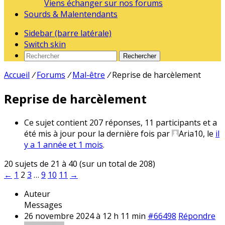
Viens échanger sur nos forums
Sourds & Malentendants
Sidebar (barre latérale)
Switch skin
Rechercher
Accueil
/
Forums
/
Mal-être
/
Reprise de harcèlement
Reprise de harcèlement
Ce sujet contient 207 réponses, 11 participants et a
été mis à jour pour la dernière fois par
Aria10
, le
il
y a 1 année et 1 mois
.
20 sujets de 21 à 40 (sur un total de 208)
←
1
2
3
…
9
10
11
→
Auteur
Messages
26 novembre 2024 à 12 h 11 min
#66498
Répondre