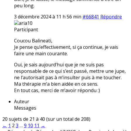
peu long.
3 décembre 2024 à 11 h 56 min
#66841
Répondre
aria10
Participant
Coucou Balineati,
Je pense qu’effectivement, si ça continue, je vais
faire une main courante.
Oui, je sais aujourd’hui que je ne suis pas
responsable de ce qui s’est passé, mettre une jupe,
ne l’autorisait pas à m’insulter puis à me toucher.
Ma thérapie m’a bien aidée en ce sens.
En tout cas, merci de m’avoir répondu :)
Auteur
Messages
20 sujets de 21 à 40 (sur un total de 208)
←
1
2
3
…
9
10
11
→