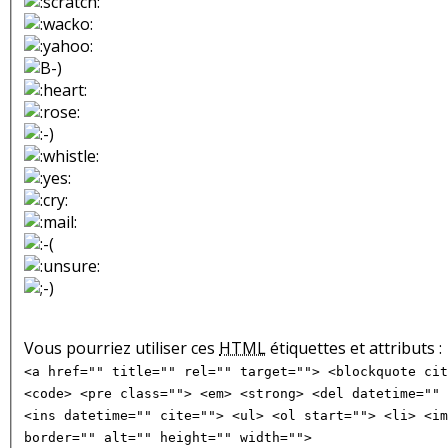
Vous pourriez utiliser ces
HTML
étiquettes et attributs :
<a href="" title="" rel="" target=""> <blockquote cit
<code> <pre class=""> <em> <strong> <del datetime="" 
<ins datetime="" cite=""> <ul> <ol start=""> <li> <im
border="" alt="" height="" width="">