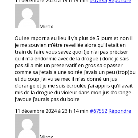
11 décembre 2024 à 19 h 19 min
#67543
Répondre
Mirox
Oui se raport a eu lieu il y’a plus de 5 jours et non il
je me souvien m’être reveillée alora qu’il etait en
train de faire vous savez quoi (je n’ai pas préciser
qu’il m’a endormie avec de la drogue ) donc je sais
pas sil a mis un preservatif en gros sa c passer
comme sa j’etais a une soirée j’avais un peu (trop)bu
et du coup j’ai vu se mec il m’as donné un jus
d’orange et je me suis écroulée j’ai appris qu’il avait
mis de la drogue du violeur dans mon jus d’orange ..
J’avoue j’aurais pas du boire
11 décembre 2024 à 23 h 14 min
#67552
Répondre
Mirox