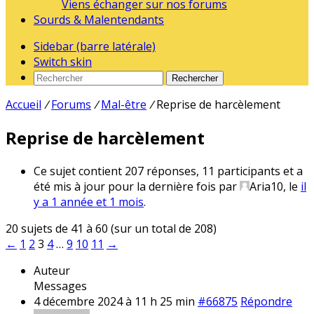
Viens échanger sur nos forums
Sourds & Malentendants
Sidebar (barre latérale)
Switch skin
Rechercher
Accueil
/
Forums
/
Mal-être
/
Reprise de harcèlement
Reprise de harcèlement
Ce sujet contient 207 réponses, 11 participants et a
été mis à jour pour la dernière fois par
Aria10
, le
il
y a 1 année et 1 mois
.
20 sujets de 41 à 60 (sur un total de 208)
←
1
2
3
4
…
9
10
11
→
Auteur
Messages
4 décembre 2024 à 11 h 25 min
#66875
Répondre