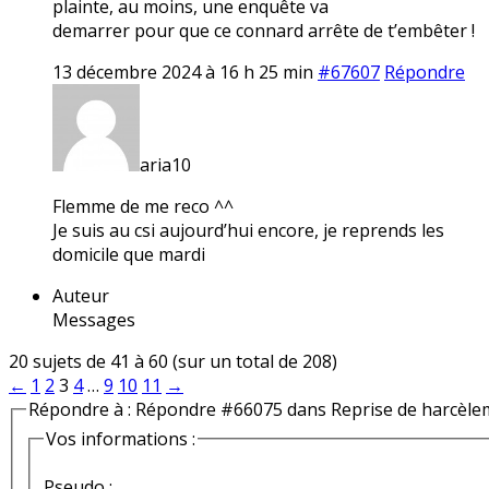
plainte, au moins, une enquête va
demarrer pour que ce connard arrête de t’embêter !
13 décembre 2024 à 16 h 25 min
#67607
Répondre
aria10
Flemme de me reco ^^
Je suis au csi aujourd’hui encore, je reprends les
domicile que mardi
Auteur
Messages
20 sujets de 41 à 60 (sur un total de 208)
←
1
2
3
4
…
9
10
11
→
Répondre à : Répondre #66075 dans Reprise de harcèle
Vos informations :
Pseudo :