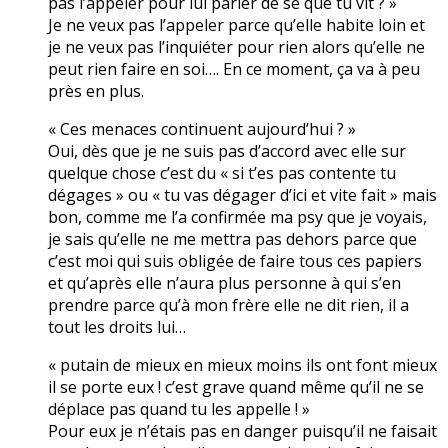
pas l’appeler pour lui parler de se que tu vit ? »
Je ne veux pas l’appeler parce qu’elle habite loin et
je ne veux pas l’inquiéter pour rien alors qu’elle ne
peut rien faire en soi…. En ce moment, ça va à peu
près en plus.
« Ces menaces continuent aujourd’hui ? »
Oui, dès que je ne suis pas d’accord avec elle sur
quelque chose c’est du « si t’es pas contente tu
dégages » ou « tu vas dégager d’ici et vite fait » mais
bon, comme me l’a confirmée ma psy que je voyais,
je sais qu’elle ne me mettra pas dehors parce que
c’est moi qui suis obligée de faire tous ces papiers
et qu’après elle n’aura plus personne à qui s’en
prendre parce qu’à mon frère elle ne dit rien, il a
tout les droits lui…
« putain de mieux en mieux moins ils ont font mieux
il se porte eux ! c’est grave quand même qu’il ne se
déplace pas quand tu les appelle ! »
Pour eux je n’étais pas en danger puisqu’il ne faisait