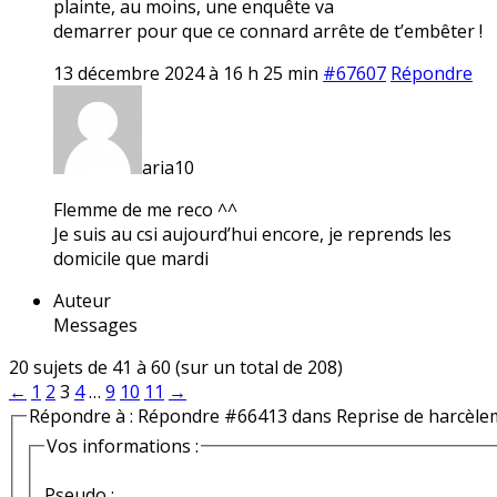
plainte, au moins, une enquête va
demarrer pour que ce connard arrête de t’embêter !
13 décembre 2024 à 16 h 25 min
#67607
Répondre
aria10
Flemme de me reco ^^
Je suis au csi aujourd’hui encore, je reprends les
domicile que mardi
Auteur
Messages
20 sujets de 41 à 60 (sur un total de 208)
←
1
2
3
4
…
9
10
11
→
Répondre à : Répondre #66413 dans Reprise de harcèle
Vos informations :
Pseudo :