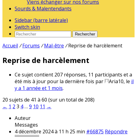
Viens échanger sur nos forums
Sourds & Malentendants
Sidebar (barre latérale)
Switch skin
Rechercher
Accueil
/
Forums
/
Mal-être
/
Reprise de harcèlement
Reprise de harcèlement
Ce sujet contient 207 réponses, 11 participants et a
été mis à jour pour la dernière fois par
Aria10
, le
il
y a 1 année et 1 mois
.
20 sujets de 41 à 60 (sur un total de 208)
←
1
2
3
4
…
9
10
11
→
Auteur
Messages
4 décembre 2024 à 11 h 25 min
#66875
Répondre