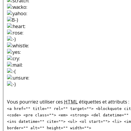
Vous pourriez utiliser ces
HTML
étiquettes et attributs :
<a href="" title="" rel="" target=""> <blockquote cit
<code> <pre class=""> <em> <strong> <del datetime="" 
<ins datetime="" cite=""> <ul> <ol start=""> <li> <im
border="" alt="" height="" width="">