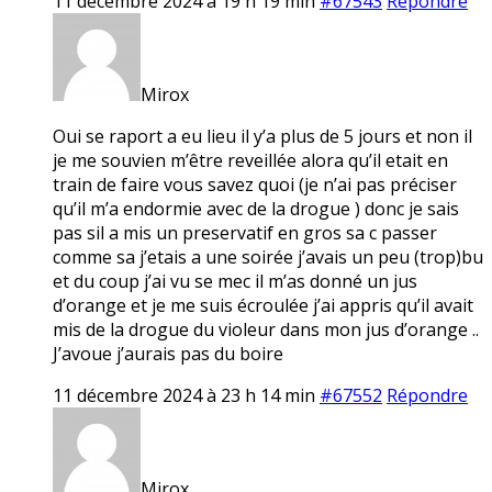
11 décembre 2024 à 19 h 19 min
#67543
Répondre
Mirox
Oui se raport a eu lieu il y’a plus de 5 jours et non il
je me souvien m’être reveillée alora qu’il etait en
train de faire vous savez quoi (je n’ai pas préciser
qu’il m’a endormie avec de la drogue ) donc je sais
pas sil a mis un preservatif en gros sa c passer
comme sa j’etais a une soirée j’avais un peu (trop)bu
et du coup j’ai vu se mec il m’as donné un jus
d’orange et je me suis écroulée j’ai appris qu’il avait
mis de la drogue du violeur dans mon jus d’orange ..
J’avoue j’aurais pas du boire
11 décembre 2024 à 23 h 14 min
#67552
Répondre
Mirox