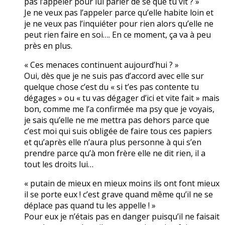
pas l’appeler pour lui parler de se que tu vit ? »
Je ne veux pas l’appeler parce qu’elle habite loin et
je ne veux pas l’inquiéter pour rien alors qu’elle ne
peut rien faire en soi…. En ce moment, ça va à peu
près en plus.
« Ces menaces continuent aujourd’hui ? »
Oui, dès que je ne suis pas d’accord avec elle sur
quelque chose c’est du « si t’es pas contente tu
dégages » ou « tu vas dégager d’ici et vite fait » mais
bon, comme me l’a confirmée ma psy que je voyais,
je sais qu’elle ne me mettra pas dehors parce que
c’est moi qui suis obligée de faire tous ces papiers
et qu’après elle n’aura plus personne à qui s’en
prendre parce qu’à mon frère elle ne dit rien, il a
tout les droits lui…
« putain de mieux en mieux moins ils ont font mieux
il se porte eux ! c’est grave quand même qu’il ne se
déplace pas quand tu les appelle ! »
Pour eux je n’étais pas en danger puisqu’il ne faisait