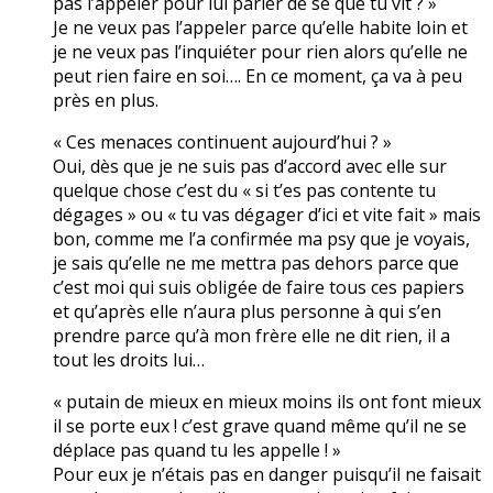
pas l’appeler pour lui parler de se que tu vit ? »
Je ne veux pas l’appeler parce qu’elle habite loin et
je ne veux pas l’inquiéter pour rien alors qu’elle ne
peut rien faire en soi…. En ce moment, ça va à peu
près en plus.
« Ces menaces continuent aujourd’hui ? »
Oui, dès que je ne suis pas d’accord avec elle sur
quelque chose c’est du « si t’es pas contente tu
dégages » ou « tu vas dégager d’ici et vite fait » mais
bon, comme me l’a confirmée ma psy que je voyais,
je sais qu’elle ne me mettra pas dehors parce que
c’est moi qui suis obligée de faire tous ces papiers
et qu’après elle n’aura plus personne à qui s’en
prendre parce qu’à mon frère elle ne dit rien, il a
tout les droits lui…
« putain de mieux en mieux moins ils ont font mieux
il se porte eux ! c’est grave quand même qu’il ne se
déplace pas quand tu les appelle ! »
Pour eux je n’étais pas en danger puisqu’il ne faisait