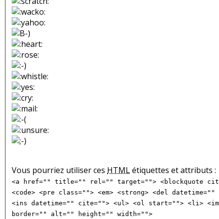
Vous pourriez utiliser ces
HTML
étiquettes et attributs :
<a href="" title="" rel="" target=""> <blockquote cit
<code> <pre class=""> <em> <strong> <del datetime="" 
<ins datetime="" cite=""> <ul> <ol start=""> <li> <im
border="" alt="" height="" width="">