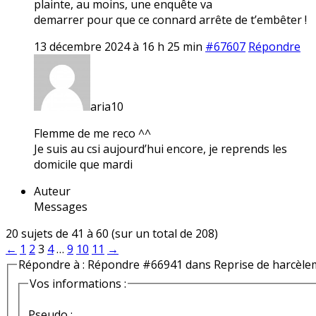
plainte, au moins, une enquête va
demarrer pour que ce connard arrête de t’embêter !
13 décembre 2024 à 16 h 25 min
#67607
Répondre
aria10
Flemme de me reco ^^
Je suis au csi aujourd’hui encore, je reprends les
domicile que mardi
Auteur
Messages
20 sujets de 41 à 60 (sur un total de 208)
←
1
2
3
4
…
9
10
11
→
Répondre à : Répondre #66941 dans Reprise de harcèle
Vos informations :
Pseudo :