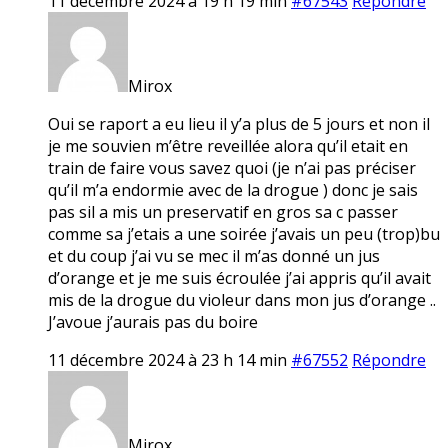
11 décembre 2024 à 19 h 19 min
#67543
Répondre
Mirox
Oui se raport a eu lieu il y’a plus de 5 jours et non il
je me souvien m’être reveillée alora qu’il etait en
train de faire vous savez quoi (je n’ai pas préciser
qu’il m’a endormie avec de la drogue ) donc je sais
pas sil a mis un preservatif en gros sa c passer
comme sa j’etais a une soirée j’avais un peu (trop)bu
et du coup j’ai vu se mec il m’as donné un jus
d’orange et je me suis écroulée j’ai appris qu’il avait
mis de la drogue du violeur dans mon jus d’orange ..
J’avoue j’aurais pas du boire
11 décembre 2024 à 23 h 14 min
#67552
Répondre
Mirox