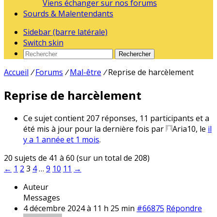
Viens échanger sur nos forums
Sourds & Malentendants
Sidebar (barre latérale)
Switch skin
Rechercher
Accueil
/
Forums
/
Mal-être
/
Reprise de harcèlement
Reprise de harcèlement
Ce sujet contient 207 réponses, 11 participants et a
été mis à jour pour la dernière fois par
Aria10
, le
il
y a 1 année et 1 mois
.
20 sujets de 41 à 60 (sur un total de 208)
←
1
2
3
4
…
9
10
11
→
Auteur
Messages
4 décembre 2024 à 11 h 25 min
#66875
Répondre