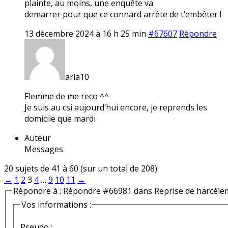
plainte, au moins, une enquête va
demarrer pour que ce connard arrête de t’embêter !
13 décembre 2024 à 16 h 25 min
#67607
Répondre
aria10
Flemme de me reco ^^
Je suis au csi aujourd’hui encore, je reprends les
domicile que mardi
Auteur
Messages
20 sujets de 41 à 60 (sur un total de 208)
←
1
2
3
4
…
9
10
11
→
Répondre à : Répondre #66981 dans Reprise de harcèle
Vos informations :
Pseudo :