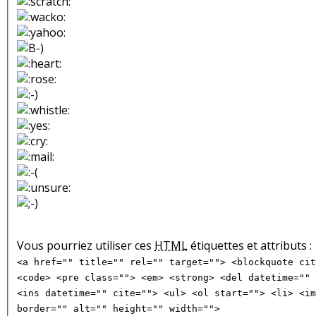
Vous pourriez utiliser ces
HTML
étiquettes et attributs :
<a href="" title="" rel="" target=""> <blockquote cit
<code> <pre class=""> <em> <strong> <del datetime="" 
<ins datetime="" cite=""> <ul> <ol start=""> <li> <im
border="" alt="" height="" width="">