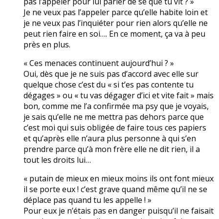
pas l’appeler pour lui parler de se que tu vit ? »
Je ne veux pas l’appeler parce qu’elle habite loin et
je ne veux pas l’inquiéter pour rien alors qu’elle ne
peut rien faire en soi…. En ce moment, ça va à peu
près en plus.
« Ces menaces continuent aujourd’hui ? »
Oui, dès que je ne suis pas d’accord avec elle sur
quelque chose c’est du « si t’es pas contente tu
dégages » ou « tu vas dégager d’ici et vite fait » mais
bon, comme me l’a confirmée ma psy que je voyais,
je sais qu’elle ne me mettra pas dehors parce que
c’est moi qui suis obligée de faire tous ces papiers
et qu’après elle n’aura plus personne à qui s’en
prendre parce qu’à mon frère elle ne dit rien, il a
tout les droits lui…
« putain de mieux en mieux moins ils ont font mieux
il se porte eux ! c’est grave quand même qu’il ne se
déplace pas quand tu les appelle ! »
Pour eux je n’étais pas en danger puisqu’il ne faisait