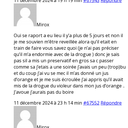
11 décembre 2024 à 19 h 19 min
#67543
Répondre
Mirox
Oui se raport a eu lieu il y’a plus de 5 jours et non il
je me souvien m’être reveillée alora qu’il etait en
train de faire vous savez quoi (je n’ai pas préciser
qu’il m’a endormie avec de la drogue ) donc je sais
pas sil a mis un preservatif en gros sa c passer
comme sa j’etais a une soirée j’avais un peu (trop)bu
et du coup j’ai vu se mec il m’as donné un jus
d’orange et je me suis écroulée j’ai appris qu’il avait
mis de la drogue du violeur dans mon jus d’orange ..
J’avoue j’aurais pas du boire
11 décembre 2024 à 23 h 14 min
#67552
Répondre
Mirox