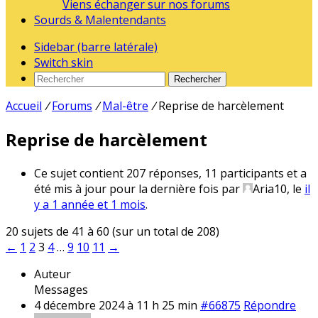
Viens échanger sur nos forums
Sourds & Malentendants
Sidebar (barre latérale)
Switch skin
Rechercher
Accueil
/
Forums
/
Mal-être
/
Reprise de harcèlement
Reprise de harcèlement
Ce sujet contient 207 réponses, 11 participants et a
été mis à jour pour la dernière fois par
Aria10
, le
il
y a 1 année et 1 mois
.
20 sujets de 41 à 60 (sur un total de 208)
←
1
2
3
4
…
9
10
11
→
Auteur
Messages
4 décembre 2024 à 11 h 25 min
#66875
Répondre