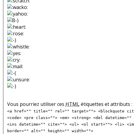
Vous pourriez utiliser ces
HTML
étiquettes et attributs :
<a href="" title="" rel="" target=""> <blockquote cit
<code> <pre class=""> <em> <strong> <del datetime="" 
<ins datetime="" cite=""> <ul> <ol start=""> <li> <im
border="" alt="" height="" width="">