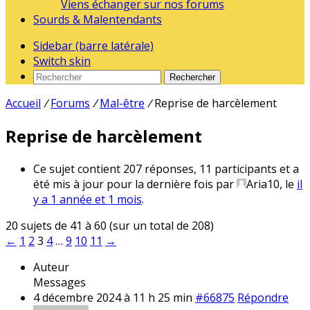
Viens échanger sur nos forums
Sourds & Malentendants
Sidebar (barre latérale)
Switch skin
Rechercher
Accueil
/
Forums
/
Mal-être
/
Reprise de harcèlement
Reprise de harcèlement
Ce sujet contient 207 réponses, 11 participants et a
été mis à jour pour la dernière fois par
Aria10
, le
il
y a 1 année et 1 mois
.
20 sujets de 41 à 60 (sur un total de 208)
←
1
2
3
4
…
9
10
11
→
Auteur
Messages
4 décembre 2024 à 11 h 25 min
#66875
Répondre