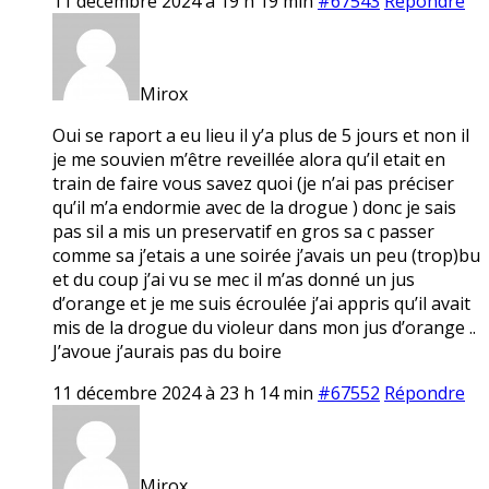
11 décembre 2024 à 19 h 19 min
#67543
Répondre
Mirox
Oui se raport a eu lieu il y’a plus de 5 jours et non il
je me souvien m’être reveillée alora qu’il etait en
train de faire vous savez quoi (je n’ai pas préciser
qu’il m’a endormie avec de la drogue ) donc je sais
pas sil a mis un preservatif en gros sa c passer
comme sa j’etais a une soirée j’avais un peu (trop)bu
et du coup j’ai vu se mec il m’as donné un jus
d’orange et je me suis écroulée j’ai appris qu’il avait
mis de la drogue du violeur dans mon jus d’orange ..
J’avoue j’aurais pas du boire
11 décembre 2024 à 23 h 14 min
#67552
Répondre
Mirox