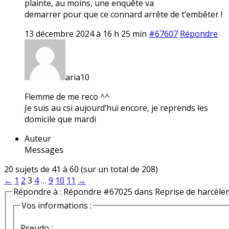
plainte, au moins, une enquête va
demarrer pour que ce connard arrête de t’embêter !
13 décembre 2024 à 16 h 25 min
#67607
Répondre
aria10
Flemme de me reco ^^
Je suis au csi aujourd’hui encore, je reprends les
domicile que mardi
Auteur
Messages
20 sujets de 41 à 60 (sur un total de 208)
←
1
2
3
4
…
9
10
11
→
Répondre à : Répondre #67025 dans Reprise de harcèle
Vos informations :
Pseudo :