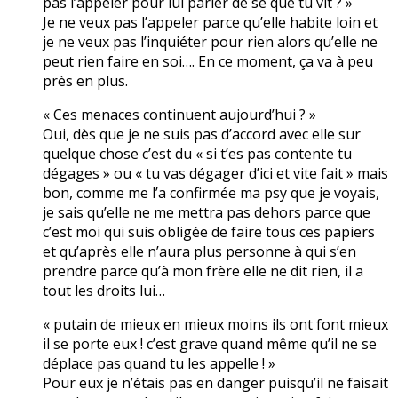
pas l’appeler pour lui parler de se que tu vit ? »
Je ne veux pas l’appeler parce qu’elle habite loin et
je ne veux pas l’inquiéter pour rien alors qu’elle ne
peut rien faire en soi…. En ce moment, ça va à peu
près en plus.
« Ces menaces continuent aujourd’hui ? »
Oui, dès que je ne suis pas d’accord avec elle sur
quelque chose c’est du « si t’es pas contente tu
dégages » ou « tu vas dégager d’ici et vite fait » mais
bon, comme me l’a confirmée ma psy que je voyais,
je sais qu’elle ne me mettra pas dehors parce que
c’est moi qui suis obligée de faire tous ces papiers
et qu’après elle n’aura plus personne à qui s’en
prendre parce qu’à mon frère elle ne dit rien, il a
tout les droits lui…
« putain de mieux en mieux moins ils ont font mieux
il se porte eux ! c’est grave quand même qu’il ne se
déplace pas quand tu les appelle ! »
Pour eux je n’étais pas en danger puisqu’il ne faisait