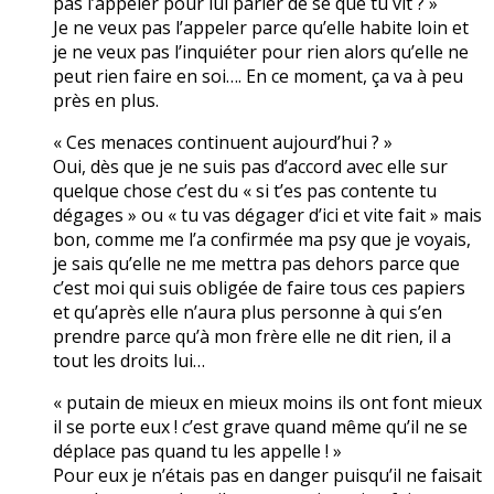
pas l’appeler pour lui parler de se que tu vit ? »
Je ne veux pas l’appeler parce qu’elle habite loin et
je ne veux pas l’inquiéter pour rien alors qu’elle ne
peut rien faire en soi…. En ce moment, ça va à peu
près en plus.
« Ces menaces continuent aujourd’hui ? »
Oui, dès que je ne suis pas d’accord avec elle sur
quelque chose c’est du « si t’es pas contente tu
dégages » ou « tu vas dégager d’ici et vite fait » mais
bon, comme me l’a confirmée ma psy que je voyais,
je sais qu’elle ne me mettra pas dehors parce que
c’est moi qui suis obligée de faire tous ces papiers
et qu’après elle n’aura plus personne à qui s’en
prendre parce qu’à mon frère elle ne dit rien, il a
tout les droits lui…
« putain de mieux en mieux moins ils ont font mieux
il se porte eux ! c’est grave quand même qu’il ne se
déplace pas quand tu les appelle ! »
Pour eux je n’étais pas en danger puisqu’il ne faisait