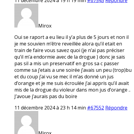
11 décembre 2024 à 19 h 19 min
#67543
Répondre
Mirox
Oui se raport a eu lieu il y’a plus de 5 jours et non il
je me souvien m’être reveillée alora qu’il etait en
train de faire vous savez quoi (je n’ai pas préciser
qu’il m’a endormie avec de la drogue ) donc je sais
pas sil a mis un preservatif en gros sa c passer
comme sa j’etais a une soirée j’avais un peu (trop)bu
et du coup j’ai vu se mec il m’as donné un jus
d’orange et je me suis écroulée j’ai appris qu’il avait
mis de la drogue du violeur dans mon jus d’orange ..
J’avoue j’aurais pas du boire
11 décembre 2024 à 23 h 14 min
#67552
Répondre
Mirox