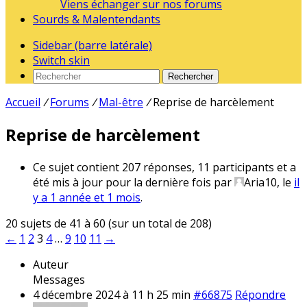
Viens échanger sur nos forums
Sourds & Malentendants
Sidebar (barre latérale)
Switch skin
Rechercher
Accueil
/
Forums
/
Mal-être
/
Reprise de harcèlement
Reprise de harcèlement
Ce sujet contient 207 réponses, 11 participants et a
été mis à jour pour la dernière fois par
Aria10
, le
il
y a 1 année et 1 mois
.
20 sujets de 41 à 60 (sur un total de 208)
←
1
2
3
4
…
9
10
11
→
Auteur
Messages
4 décembre 2024 à 11 h 25 min
#66875
Répondre