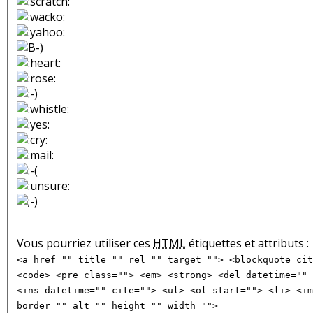
Vous pourriez utiliser ces
HTML
étiquettes et attributs :
<a href="" title="" rel="" target=""> <blockquote cit
<code> <pre class=""> <em> <strong> <del datetime="" 
<ins datetime="" cite=""> <ul> <ol start=""> <li> <im
border="" alt="" height="" width="">