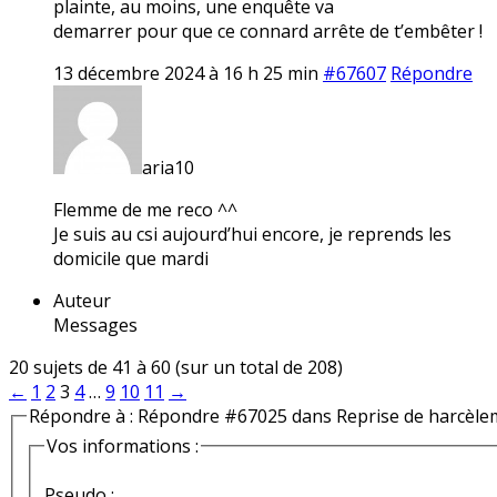
plainte, au moins, une enquête va
demarrer pour que ce connard arrête de t’embêter !
13 décembre 2024 à 16 h 25 min
#67607
Répondre
aria10
Flemme de me reco ^^
Je suis au csi aujourd’hui encore, je reprends les
domicile que mardi
Auteur
Messages
20 sujets de 41 à 60 (sur un total de 208)
←
1
2
3
4
…
9
10
11
→
Répondre à : Répondre #67025 dans Reprise de harcèle
Vos informations :
Pseudo :