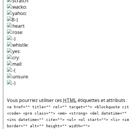
Vous pourriez utiliser ces
HTML
étiquettes et attributs :
<a href="" title="" rel="" target=""> <blockquote cit
<code> <pre class=""> <em> <strong> <del datetime="" 
<ins datetime="" cite=""> <ul> <ol start=""> <li> <im
border="" alt="" height="" width="">