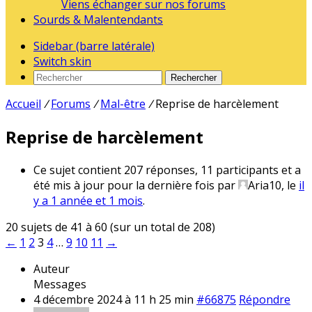
Viens échanger sur nos forums
Sourds & Malentendants
Sidebar (barre latérale)
Switch skin
Rechercher
Accueil
/
Forums
/
Mal-être
/
Reprise de harcèlement
Reprise de harcèlement
Ce sujet contient 207 réponses, 11 participants et a
été mis à jour pour la dernière fois par
Aria10
, le
il
y a 1 année et 1 mois
.
20 sujets de 41 à 60 (sur un total de 208)
←
1
2
3
4
…
9
10
11
→
Auteur
Messages
4 décembre 2024 à 11 h 25 min
#66875
Répondre