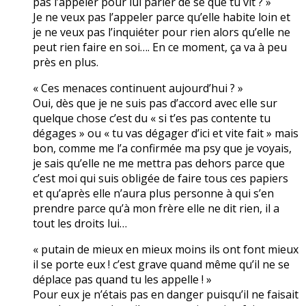
pas l’appeler pour lui parler de se que tu vit ? »
Je ne veux pas l’appeler parce qu’elle habite loin et
je ne veux pas l’inquiéter pour rien alors qu’elle ne
peut rien faire en soi…. En ce moment, ça va à peu
près en plus.
« Ces menaces continuent aujourd’hui ? »
Oui, dès que je ne suis pas d’accord avec elle sur
quelque chose c’est du « si t’es pas contente tu
dégages » ou « tu vas dégager d’ici et vite fait » mais
bon, comme me l’a confirmée ma psy que je voyais,
je sais qu’elle ne me mettra pas dehors parce que
c’est moi qui suis obligée de faire tous ces papiers
et qu’après elle n’aura plus personne à qui s’en
prendre parce qu’à mon frère elle ne dit rien, il a
tout les droits lui…
« putain de mieux en mieux moins ils ont font mieux
il se porte eux ! c’est grave quand même qu’il ne se
déplace pas quand tu les appelle ! »
Pour eux je n’étais pas en danger puisqu’il ne faisait