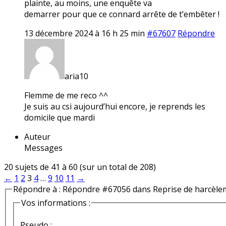
plainte, au moins, une enquête va
demarrer pour que ce connard arrête de t’embêter !
13 décembre 2024 à 16 h 25 min
#67607
Répondre
aria10
Flemme de me reco ^^
Je suis au csi aujourd’hui encore, je reprends les
domicile que mardi
Auteur
Messages
20 sujets de 41 à 60 (sur un total de 208)
←
1
2
3
4
…
9
10
11
→
Répondre à : Répondre #67056 dans Reprise de harcèle
Vos informations :
Pseudo :