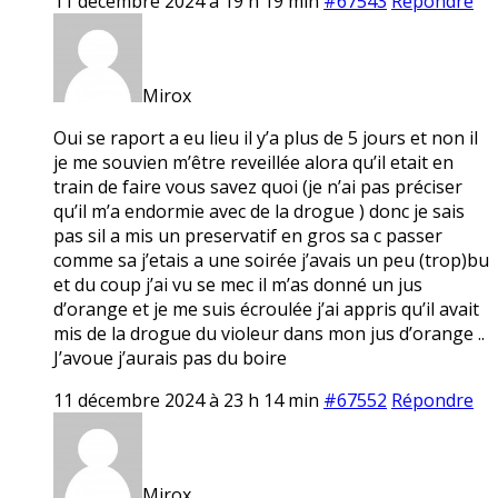
11 décembre 2024 à 19 h 19 min
#67543
Répondre
Mirox
Oui se raport a eu lieu il y’a plus de 5 jours et non il
je me souvien m’être reveillée alora qu’il etait en
train de faire vous savez quoi (je n’ai pas préciser
qu’il m’a endormie avec de la drogue ) donc je sais
pas sil a mis un preservatif en gros sa c passer
comme sa j’etais a une soirée j’avais un peu (trop)bu
et du coup j’ai vu se mec il m’as donné un jus
d’orange et je me suis écroulée j’ai appris qu’il avait
mis de la drogue du violeur dans mon jus d’orange ..
J’avoue j’aurais pas du boire
11 décembre 2024 à 23 h 14 min
#67552
Répondre
Mirox