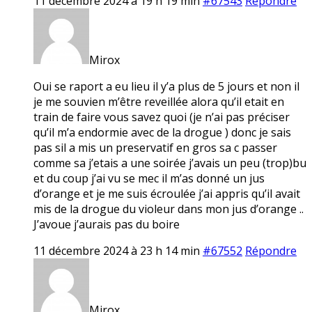
11 décembre 2024 à 19 h 19 min
#67543
Répondre
Mirox
Oui se raport a eu lieu il y’a plus de 5 jours et non il
je me souvien m’être reveillée alora qu’il etait en
train de faire vous savez quoi (je n’ai pas préciser
qu’il m’a endormie avec de la drogue ) donc je sais
pas sil a mis un preservatif en gros sa c passer
comme sa j’etais a une soirée j’avais un peu (trop)bu
et du coup j’ai vu se mec il m’as donné un jus
d’orange et je me suis écroulée j’ai appris qu’il avait
mis de la drogue du violeur dans mon jus d’orange ..
J’avoue j’aurais pas du boire
11 décembre 2024 à 23 h 14 min
#67552
Répondre
Mirox