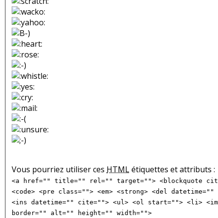
Vous pourriez utiliser ces
HTML
étiquettes et attributs :
<a href="" title="" rel="" target=""> <blockquote cit
<code> <pre class=""> <em> <strong> <del datetime="" 
<ins datetime="" cite=""> <ul> <ol start=""> <li> <im
border="" alt="" height="" width="">