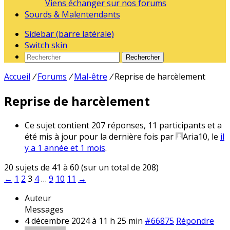
Viens échanger sur nos forums
Sourds & Malentendants
Sidebar (barre latérale)
Switch skin
Rechercher
Accueil
/
Forums
/
Mal-être
/
Reprise de harcèlement
Reprise de harcèlement
Ce sujet contient 207 réponses, 11 participants et a
été mis à jour pour la dernière fois par
Aria10
, le
il
y a 1 année et 1 mois
.
20 sujets de 41 à 60 (sur un total de 208)
←
1
2
3
4
…
9
10
11
→
Auteur
Messages
4 décembre 2024 à 11 h 25 min
#66875
Répondre