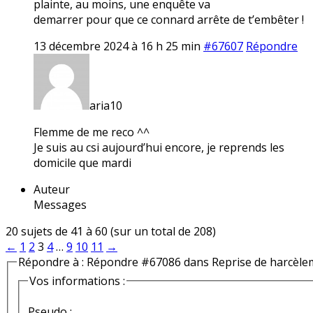
plainte, au moins, une enquête va
demarrer pour que ce connard arrête de t’embêter !
13 décembre 2024 à 16 h 25 min
#67607
Répondre
aria10
Flemme de me reco ^^
Je suis au csi aujourd’hui encore, je reprends les
domicile que mardi
Auteur
Messages
20 sujets de 41 à 60 (sur un total de 208)
←
1
2
3
4
…
9
10
11
→
Répondre à : Répondre #67086 dans Reprise de harcèle
Vos informations :
Pseudo :