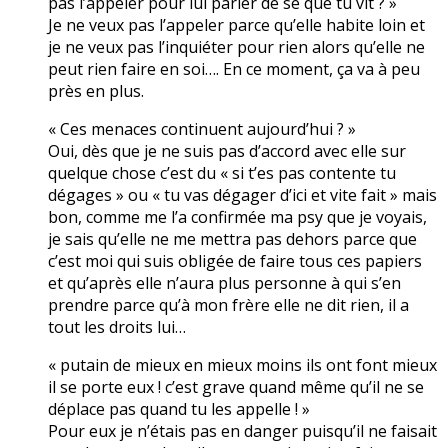
pas l’appeler pour lui parler de se que tu vit ? »
Je ne veux pas l’appeler parce qu’elle habite loin et
je ne veux pas l’inquiéter pour rien alors qu’elle ne
peut rien faire en soi…. En ce moment, ça va à peu
près en plus.
« Ces menaces continuent aujourd’hui ? »
Oui, dès que je ne suis pas d’accord avec elle sur
quelque chose c’est du « si t’es pas contente tu
dégages » ou « tu vas dégager d’ici et vite fait » mais
bon, comme me l’a confirmée ma psy que je voyais,
je sais qu’elle ne me mettra pas dehors parce que
c’est moi qui suis obligée de faire tous ces papiers
et qu’après elle n’aura plus personne à qui s’en
prendre parce qu’à mon frère elle ne dit rien, il a
tout les droits lui…
« putain de mieux en mieux moins ils ont font mieux
il se porte eux ! c’est grave quand même qu’il ne se
déplace pas quand tu les appelle ! »
Pour eux je n’étais pas en danger puisqu’il ne faisait