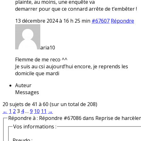
plainte, au moins, une enquête va
demarrer pour que ce connard arrête de t’embêter !
13 décembre 2024 à 16 h 25 min
#67607
Répondre
aria10
Flemme de me reco ^^
Je suis au csi aujourd’hui encore, je reprends les
domicile que mardi
Auteur
Messages
20 sujets de 41 à 60 (sur un total de 208)
←
1
2
3
4
…
9
10
11
→
Répondre à : Répondre #67086 dans Reprise de harcèle
Vos informations :
Pseudo :