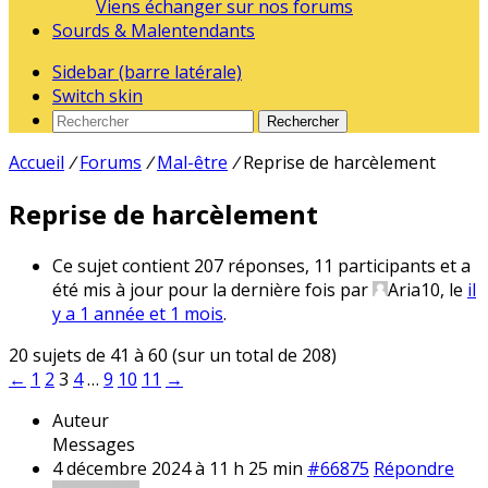
Viens échanger sur nos forums
Sourds & Malentendants
Sidebar (barre latérale)
Switch skin
Rechercher
Accueil
/
Forums
/
Mal-être
/
Reprise de harcèlement
Reprise de harcèlement
Ce sujet contient 207 réponses, 11 participants et a
été mis à jour pour la dernière fois par
Aria10
, le
il
y a 1 année et 1 mois
.
20 sujets de 41 à 60 (sur un total de 208)
←
1
2
3
4
…
9
10
11
→
Auteur
Messages
4 décembre 2024 à 11 h 25 min
#66875
Répondre