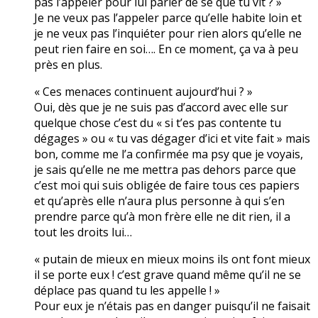
pas l’appeler pour lui parler de se que tu vit ? »
Je ne veux pas l’appeler parce qu’elle habite loin et
je ne veux pas l’inquiéter pour rien alors qu’elle ne
peut rien faire en soi…. En ce moment, ça va à peu
près en plus.
« Ces menaces continuent aujourd’hui ? »
Oui, dès que je ne suis pas d’accord avec elle sur
quelque chose c’est du « si t’es pas contente tu
dégages » ou « tu vas dégager d’ici et vite fait » mais
bon, comme me l’a confirmée ma psy que je voyais,
je sais qu’elle ne me mettra pas dehors parce que
c’est moi qui suis obligée de faire tous ces papiers
et qu’après elle n’aura plus personne à qui s’en
prendre parce qu’à mon frère elle ne dit rien, il a
tout les droits lui…
« putain de mieux en mieux moins ils ont font mieux
il se porte eux ! c’est grave quand même qu’il ne se
déplace pas quand tu les appelle ! »
Pour eux je n’étais pas en danger puisqu’il ne faisait