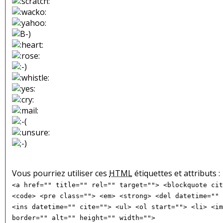
Vous pourriez utiliser ces
HTML
étiquettes et attributs :
<a href="" title="" rel="" target=""> <blockquote cit
<code> <pre class=""> <em> <strong> <del datetime="" 
<ins datetime="" cite=""> <ul> <ol start=""> <li> <im
border="" alt="" height="" width="">