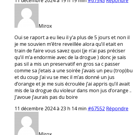
11 décembre 2024 à 19 h 19 min
#67543
Répondre
Mirox
Oui se raport a eu lieu il y’a plus de 5 jours et non il
je me souvien m’être reveillée alora qu’il etait en
train de faire vous savez quoi (je n’ai pas préciser
qu’il m’a endormie avec de la drogue ) donc je sais
pas sil a mis un preservatif en gros sa c passer
comme sa j’etais a une soirée j’avais un peu (trop)bu
et du coup j’ai vu se mec il m’as donné un jus
d’orange et je me suis écroulée j’ai appris qu’il avait
mis de la drogue du violeur dans mon jus d’orange ..
J’avoue j’aurais pas du boire
11 décembre 2024 à 23 h 14 min
#67552
Répondre
Mirox