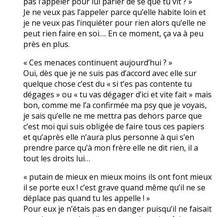
pas l’appeler pour lui parler de se que tu vit ? »
Je ne veux pas l’appeler parce qu’elle habite loin et
je ne veux pas l’inquiéter pour rien alors qu’elle ne
peut rien faire en soi…. En ce moment, ça va à peu
près en plus.
« Ces menaces continuent aujourd’hui ? »
Oui, dès que je ne suis pas d’accord avec elle sur
quelque chose c’est du « si t’es pas contente tu
dégages » ou « tu vas dégager d’ici et vite fait » mais
bon, comme me l’a confirmée ma psy que je voyais,
je sais qu’elle ne me mettra pas dehors parce que
c’est moi qui suis obligée de faire tous ces papiers
et qu’après elle n’aura plus personne à qui s’en
prendre parce qu’à mon frère elle ne dit rien, il a
tout les droits lui…
« putain de mieux en mieux moins ils ont font mieux
il se porte eux ! c’est grave quand même qu’il ne se
déplace pas quand tu les appelle ! »
Pour eux je n’étais pas en danger puisqu’il ne faisait