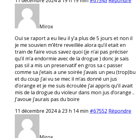
11 décembre 2024 à 19 h 19 min
#67543
Répondre
Mirox
Oui se raport a eu lieu il y’a plus de 5 jours et non il
je me souvien m’être reveillée alora qu’il etait en
train de faire vous savez quoi (je n’ai pas préciser
qu’il m’a endormie avec de la drogue ) donc je sais
pas sil a mis un preservatif en gros sa c passer
comme sa j’etais a une soirée j’avais un peu (trop)bu
et du coup j’ai vu se mec il m’as donné un jus
d’orange et je me suis écroulée j’ai appris qu’il avait
mis de la drogue du violeur dans mon jus d’orange ..
J’avoue j’aurais pas du boire
11 décembre 2024 à 23 h 14 min
#67552
Répondre
Mirox