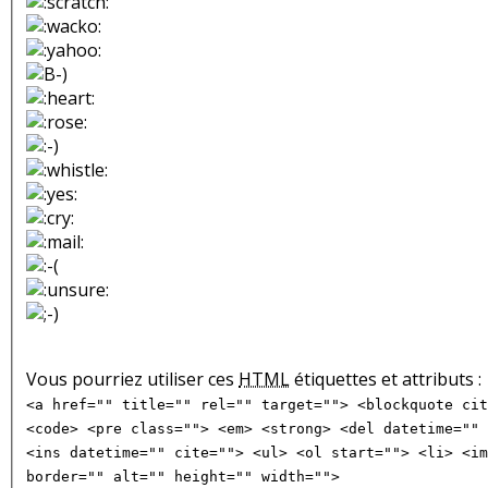
Vous pourriez utiliser ces
HTML
étiquettes et attributs :
<a href="" title="" rel="" target=""> <blockquote cit
<code> <pre class=""> <em> <strong> <del datetime="" 
<ins datetime="" cite=""> <ul> <ol start=""> <li> <im
border="" alt="" height="" width="">