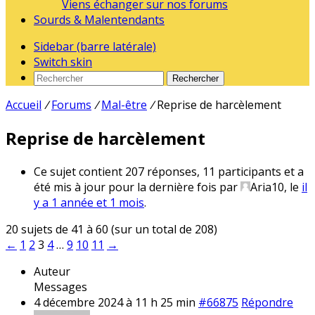
Viens échanger sur nos forums
Sourds & Malentendants
Sidebar (barre latérale)
Switch skin
Rechercher
Accueil
/
Forums
/
Mal-être
/
Reprise de harcèlement
Reprise de harcèlement
Ce sujet contient 207 réponses, 11 participants et a
été mis à jour pour la dernière fois par
Aria10
, le
il
y a 1 année et 1 mois
.
20 sujets de 41 à 60 (sur un total de 208)
←
1
2
3
4
…
9
10
11
→
Auteur
Messages
4 décembre 2024 à 11 h 25 min
#66875
Répondre