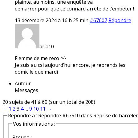
plainte, au moins, une enquête va
demarrer pour que ce connard arrête de t’embêter !
13 décembre 2024 à 16 h 25 min
#67607
Répondre
aria10
Flemme de me reco ^^
Je suis au csi aujourd’hui encore, je reprends les
domicile que mardi
Auteur
Messages
20 sujets de 41 à 60 (sur un total de 208)
←
1
2
3
4
…
9
10
11
→
Répondre à : Répondre #67510 dans Reprise de harcèle
Vos informations :
Pseudo :