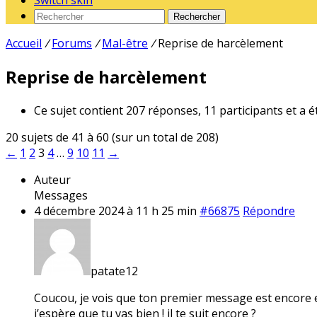
Switch skin
Rechercher
Accueil
/
Forums
/
Mal-être
/
Reprise de harcèlement
Reprise de harcèlement
Ce sujet contient 207 réponses, 11 participants et a é
20 sujets de 41 à 60 (sur un total de 208)
←
1
2
3
4
…
9
10
11
→
Auteur
Messages
4 décembre 2024 à 11 h 25 min
#66875
Répondre
patate12
Coucou, je vois que ton premier message est encore 
j’espère que tu vas bien ! il te suit encore ?