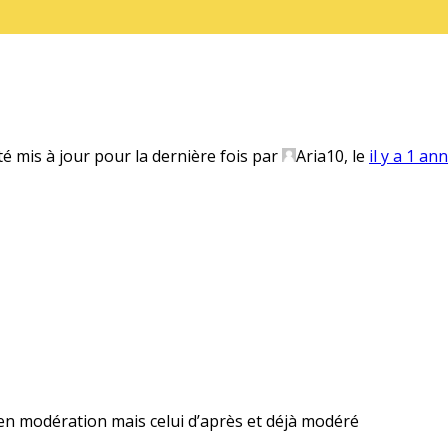
té mis à jour pour la dernière fois par
Aria10
, le
il y a 1 an
en modération mais celui d’après et déjà modéré