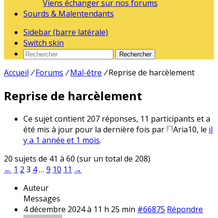
Viens échanger sur nos forums
Sourds & Malentendants
Sidebar (barre latérale)
Switch skin
Rechercher
Accueil
/
Forums
/
Mal-être
/
Reprise de harcèlement
Reprise de harcèlement
Ce sujet contient 207 réponses, 11 participants et a
été mis à jour pour la dernière fois par
Aria10
, le
il
y a 1 année et 1 mois
.
20 sujets de 41 à 60 (sur un total de 208)
←
1
2
3
4
…
9
10
11
→
Auteur
Messages
4 décembre 2024 à 11 h 25 min
#66875
Répondre