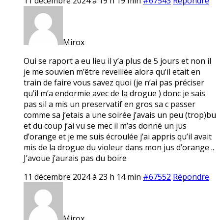
11 décembre 2024 à 19 h 19 min
#67543
Répondre
Mirox
Oui se raport a eu lieu il y’a plus de 5 jours et non il
je me souvien m’être reveillée alora qu’il etait en
train de faire vous savez quoi (je n’ai pas préciser
qu’il m’a endormie avec de la drogue ) donc je sais
pas sil a mis un preservatif en gros sa c passer
comme sa j’etais a une soirée j’avais un peu (trop)bu
et du coup j’ai vu se mec il m’as donné un jus
d’orange et je me suis écroulée j’ai appris qu’il avait
mis de la drogue du violeur dans mon jus d’orange ..
J’avoue j’aurais pas du boire
11 décembre 2024 à 23 h 14 min
#67552
Répondre
Mirox