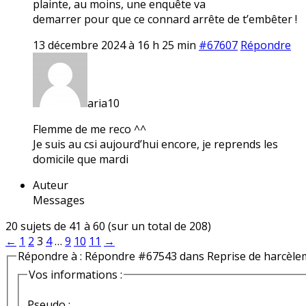
plainte, au moins, une enquête va
demarrer pour que ce connard arrête de t’embêter !
13 décembre 2024 à 16 h 25 min
#67607
Répondre
aria10
Flemme de me reco ^^
Je suis au csi aujourd’hui encore, je reprends les
domicile que mardi
Auteur
Messages
20 sujets de 41 à 60 (sur un total de 208)
←
1
2
3
4
…
9
10
11
→
Répondre à : Répondre #67543 dans Reprise de harcèle
Vos informations :
Pseudo :