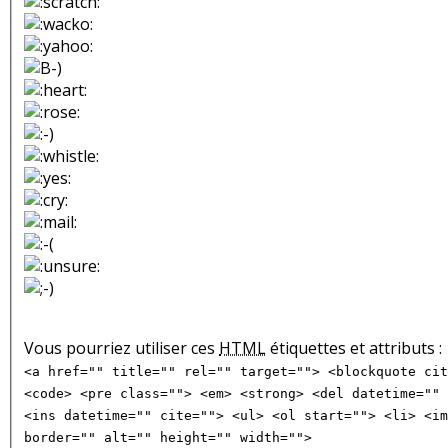
Vous pourriez utiliser ces
HTML
étiquettes et attributs :
<a href="" title="" rel="" target=""> <blockquote cit
<code> <pre class=""> <em> <strong> <del datetime="" 
<ins datetime="" cite=""> <ul> <ol start=""> <li> <im
border="" alt="" height="" width="">