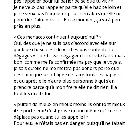
pas l’appeler pour lui parler de se que tu vit ? »
Je ne veux pas l’appeler parce qu’elle habite loin et
je ne veux pas l’inquiéter pour rien alors qu’elle ne
peut rien faire en soi…. En ce moment, ça va à peu
près en plus.
« Ces menaces continuent aujourd’hui ? »
Oui, dès que je ne suis pas d’accord avec elle sur
quelque chose c’est du « si t’es pas contente tu
dégages » ou « tu vas dégager d’ici et vite fait » mais
bon, comme me l’a confirmée ma psy que je voyais,
je sais qu’elle ne me mettra pas dehors parce que
c’est moi qui suis obligée de faire tous ces papiers
et qu’après elle n’aura plus personne à qui s’en
prendre parce qu’à mon frère elle ne dit rien, il a
tout les droits lui…
« putain de mieux en mieux moins ils ont font mieux
il se porte eux ! c’est grave quand même qu’il ne se
déplace pas quand tu les appelle ! »
Pour eux je n’étais pas en danger puisqu’il ne faisait