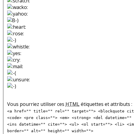
Vous pourriez utiliser ces
HTML
étiquettes et attributs :
<a href="" title="" rel="" target=""> <blockquote cit
<code> <pre class=""> <em> <strong> <del datetime="" 
<ins datetime="" cite=""> <ul> <ol start=""> <li> <im
border="" alt="" height="" width="">