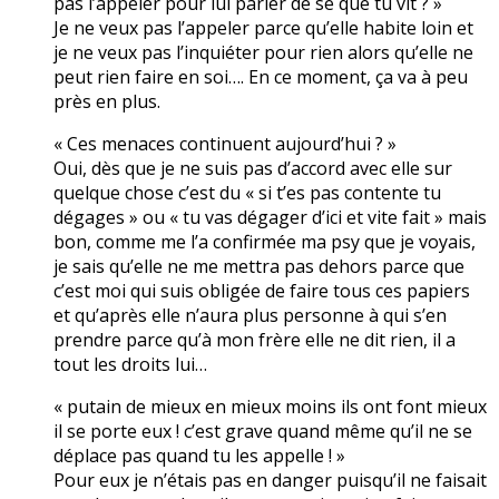
pas l’appeler pour lui parler de se que tu vit ? »
Je ne veux pas l’appeler parce qu’elle habite loin et
je ne veux pas l’inquiéter pour rien alors qu’elle ne
peut rien faire en soi…. En ce moment, ça va à peu
près en plus.
« Ces menaces continuent aujourd’hui ? »
Oui, dès que je ne suis pas d’accord avec elle sur
quelque chose c’est du « si t’es pas contente tu
dégages » ou « tu vas dégager d’ici et vite fait » mais
bon, comme me l’a confirmée ma psy que je voyais,
je sais qu’elle ne me mettra pas dehors parce que
c’est moi qui suis obligée de faire tous ces papiers
et qu’après elle n’aura plus personne à qui s’en
prendre parce qu’à mon frère elle ne dit rien, il a
tout les droits lui…
« putain de mieux en mieux moins ils ont font mieux
il se porte eux ! c’est grave quand même qu’il ne se
déplace pas quand tu les appelle ! »
Pour eux je n’étais pas en danger puisqu’il ne faisait