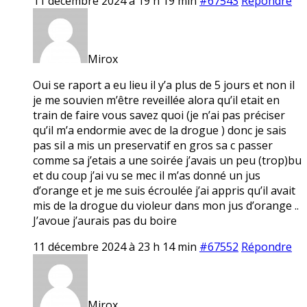
11 décembre 2024 à 19 h 19 min
#67543
Répondre
Mirox
Oui se raport a eu lieu il y’a plus de 5 jours et non il
je me souvien m’être reveillée alora qu’il etait en
train de faire vous savez quoi (je n’ai pas préciser
qu’il m’a endormie avec de la drogue ) donc je sais
pas sil a mis un preservatif en gros sa c passer
comme sa j’etais a une soirée j’avais un peu (trop)bu
et du coup j’ai vu se mec il m’as donné un jus
d’orange et je me suis écroulée j’ai appris qu’il avait
mis de la drogue du violeur dans mon jus d’orange ..
J’avoue j’aurais pas du boire
11 décembre 2024 à 23 h 14 min
#67552
Répondre
Mirox