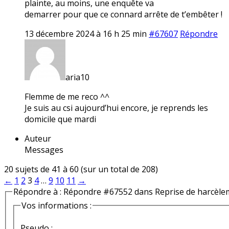
plainte, au moins, une enquête va
demarrer pour que ce connard arrête de t’embêter !
13 décembre 2024 à 16 h 25 min
#67607
Répondre
aria10
Flemme de me reco ^^
Je suis au csi aujourd’hui encore, je reprends les
domicile que mardi
Auteur
Messages
20 sujets de 41 à 60 (sur un total de 208)
←
1
2
3
4
…
9
10
11
→
Répondre à : Répondre #67552 dans Reprise de harcèle
Vos informations :
Pseudo :