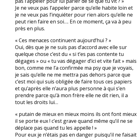
pas l’appeler pour lui parler de se que tu vit ? »
Je ne veux pas l’appeler parce qu’elle habite loin et
je ne veux pas l’inquiéter pour rien alors qu’elle ne
peut rien faire en soi…. En ce moment, ça va à peu
près en plus.
« Ces menaces continuent aujourd’hui ? »
Oui, dès que je ne suis pas d’accord avec elle sur
quelque chose c’est du « si t’es pas contente tu
dégages » ou « tu vas dégager d’ici et vite fait » mais
bon, comme me l’a confirmée ma psy que je voyais,
je sais qu’elle ne me mettra pas dehors parce que
c’est moi qui suis obligée de faire tous ces papiers
et qu’après elle n’aura plus personne à qui s’en
prendre parce qu’à mon frère elle ne dit rien, il a
tout les droits lui…
« putain de mieux en mieux moins ils ont font mieux
il se porte eux ! c’est grave quand même qu’il ne se
déplace pas quand tu les appelle ! »
Pour eux je n’étais pas en danger puisqu’il ne faisait