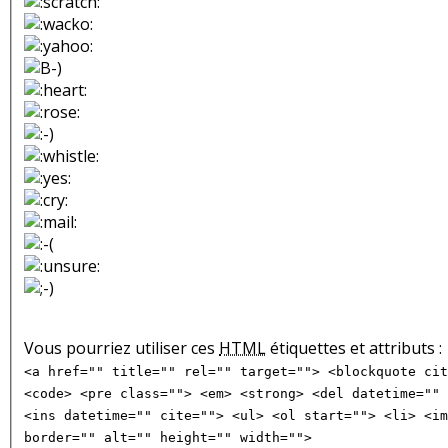
Vous pourriez utiliser ces
HTML
étiquettes et attributs :
<a href="" title="" rel="" target=""> <blockquote cit
<code> <pre class=""> <em> <strong> <del datetime="" 
<ins datetime="" cite=""> <ul> <ol start=""> <li> <im
border="" alt="" height="" width="">