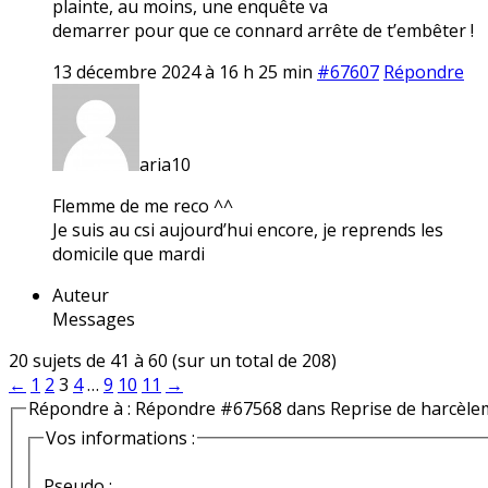
plainte, au moins, une enquête va
demarrer pour que ce connard arrête de t’embêter !
13 décembre 2024 à 16 h 25 min
#67607
Répondre
aria10
Flemme de me reco ^^
Je suis au csi aujourd’hui encore, je reprends les
domicile que mardi
Auteur
Messages
20 sujets de 41 à 60 (sur un total de 208)
←
1
2
3
4
…
9
10
11
→
Répondre à : Répondre #67568 dans Reprise de harcèle
Vos informations :
Pseudo :