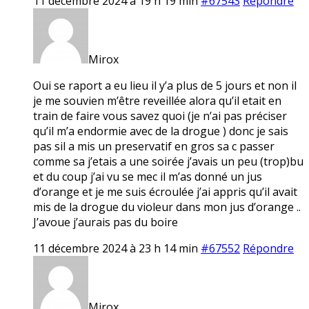
11 décembre 2024 à 19 h 19 min
#67543
Répondre
Mirox
Oui se raport a eu lieu il y’a plus de 5 jours et non il
je me souvien m’être reveillée alora qu’il etait en
train de faire vous savez quoi (je n’ai pas préciser
qu’il m’a endormie avec de la drogue ) donc je sais
pas sil a mis un preservatif en gros sa c passer
comme sa j’etais a une soirée j’avais un peu (trop)bu
et du coup j’ai vu se mec il m’as donné un jus
d’orange et je me suis écroulée j’ai appris qu’il avait
mis de la drogue du violeur dans mon jus d’orange ..
J’avoue j’aurais pas du boire
11 décembre 2024 à 23 h 14 min
#67552
Répondre
Mirox