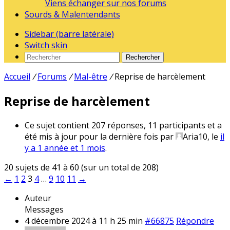
Viens échanger sur nos forums
Sourds & Malentendants
Sidebar (barre latérale)
Switch skin
Rechercher
Accueil
/
Forums
/
Mal-être
/
Reprise de harcèlement
Reprise de harcèlement
Ce sujet contient 207 réponses, 11 participants et a
été mis à jour pour la dernière fois par
Aria10
, le
il
y a 1 année et 1 mois
.
20 sujets de 41 à 60 (sur un total de 208)
←
1
2
3
4
…
9
10
11
→
Auteur
Messages
4 décembre 2024 à 11 h 25 min
#66875
Répondre