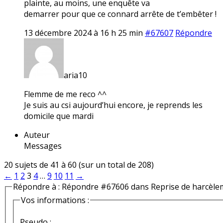
plainte, au moins, une enquête va
demarrer pour que ce connard arrête de t’embêter !
13 décembre 2024 à 16 h 25 min
#67607
Répondre
aria10
Flemme de me reco ^^
Je suis au csi aujourd’hui encore, je reprends les
domicile que mardi
Auteur
Messages
20 sujets de 41 à 60 (sur un total de 208)
←
1
2
3
4
…
9
10
11
→
Répondre à : Répondre #67606 dans Reprise de harcèle
Vos informations :
Pseudo :