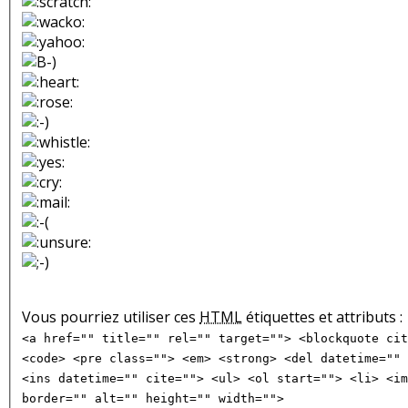
Vous pourriez utiliser ces
HTML
étiquettes et attributs :
<a href="" title="" rel="" target=""> <blockquote cit
<code> <pre class=""> <em> <strong> <del datetime="" 
<ins datetime="" cite=""> <ul> <ol start=""> <li> <im
border="" alt="" height="" width="">