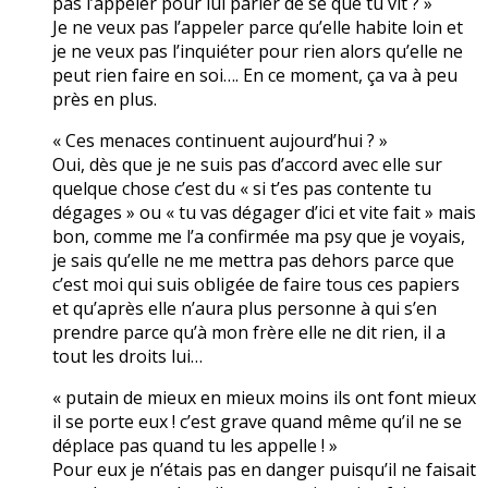
pas l’appeler pour lui parler de se que tu vit ? »
Je ne veux pas l’appeler parce qu’elle habite loin et
je ne veux pas l’inquiéter pour rien alors qu’elle ne
peut rien faire en soi…. En ce moment, ça va à peu
près en plus.
« Ces menaces continuent aujourd’hui ? »
Oui, dès que je ne suis pas d’accord avec elle sur
quelque chose c’est du « si t’es pas contente tu
dégages » ou « tu vas dégager d’ici et vite fait » mais
bon, comme me l’a confirmée ma psy que je voyais,
je sais qu’elle ne me mettra pas dehors parce que
c’est moi qui suis obligée de faire tous ces papiers
et qu’après elle n’aura plus personne à qui s’en
prendre parce qu’à mon frère elle ne dit rien, il a
tout les droits lui…
« putain de mieux en mieux moins ils ont font mieux
il se porte eux ! c’est grave quand même qu’il ne se
déplace pas quand tu les appelle ! »
Pour eux je n’étais pas en danger puisqu’il ne faisait