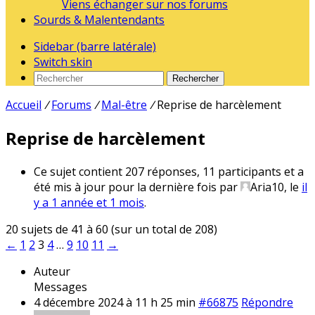
Viens échanger sur nos forums
Sourds & Malentendants
Sidebar (barre latérale)
Switch skin
Rechercher
Accueil
/
Forums
/
Mal-être
/
Reprise de harcèlement
Reprise de harcèlement
Ce sujet contient 207 réponses, 11 participants et a
été mis à jour pour la dernière fois par
Aria10
, le
il
y a 1 année et 1 mois
.
20 sujets de 41 à 60 (sur un total de 208)
←
1
2
3
4
…
9
10
11
→
Auteur
Messages
4 décembre 2024 à 11 h 25 min
#66875
Répondre