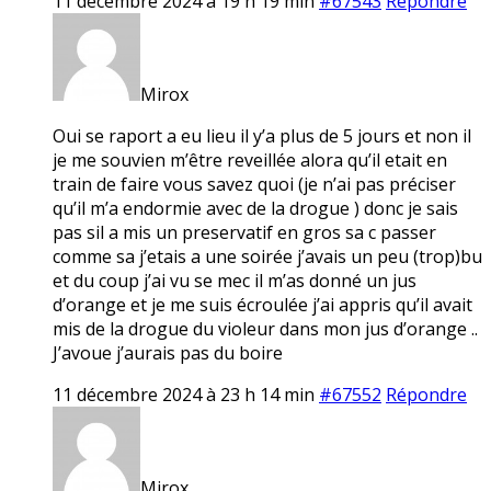
11 décembre 2024 à 19 h 19 min
#67543
Répondre
Mirox
Oui se raport a eu lieu il y’a plus de 5 jours et non il
je me souvien m’être reveillée alora qu’il etait en
train de faire vous savez quoi (je n’ai pas préciser
qu’il m’a endormie avec de la drogue ) donc je sais
pas sil a mis un preservatif en gros sa c passer
comme sa j’etais a une soirée j’avais un peu (trop)bu
et du coup j’ai vu se mec il m’as donné un jus
d’orange et je me suis écroulée j’ai appris qu’il avait
mis de la drogue du violeur dans mon jus d’orange ..
J’avoue j’aurais pas du boire
11 décembre 2024 à 23 h 14 min
#67552
Répondre
Mirox