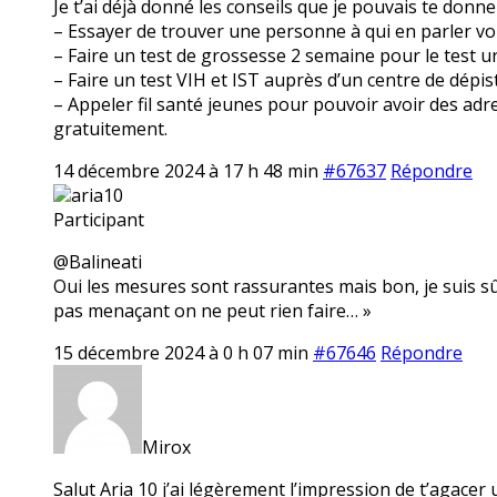
Je t’ai déjà donné les conseils que je pouvais te donner
– Essayer de trouver une personne à qui en parler voi
– Faire un test de grossesse 2 semaine pour le test u
– Faire un test VIH et IST auprès d’un centre de dép
– Appeler fil santé jeunes pour pouvoir avoir des ad
gratuitement.
14 décembre 2024 à 17 h 48 min
#67637
Répondre
aria10
Participant
@Balineati
Oui les mesures sont rassurantes mais bon, je suis sûr
pas menaçant on ne peut rien faire… »
15 décembre 2024 à 0 h 07 min
#67646
Répondre
Mirox
Salut Aria 10 j’ai légèrement l’impression de t’agacer u