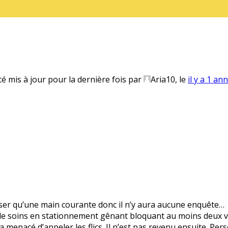
té mis à jour pour la dernière fois par
Aria10
, le
il y a 1 an
poser qu’une main courante donc il n’y aura aucune enquête…
e de soins en stationnement gênant bloquant au moins deux vo
il l’a menacé d’appeler les flics. Il n’est pas revenu ensuite. P