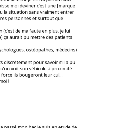
« laisse moi deviner c’est une [marque
eu la situation sans vraiment entrer
autres personnes et surtout que
 (c’est de ma faute en plus, je lui
e) ça aurait pu mettre des patients
psychologues, ostéopathes, médecins)
s discrètement pour savoir s’il a pu
 qu’on voit son véhicule à proximité
 force ils bougeront leur cul…
moi !
deja passé mon bac je suis en etude de