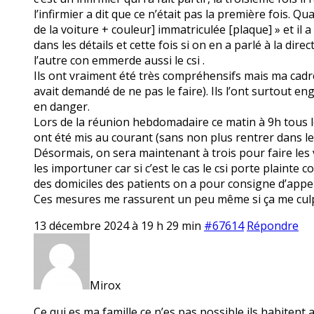
l’infirmier a dit que ce n’était pas la première fois. Qu
de la voiture + couleur] immatriculée [plaque] » et il
dans les détails et cette fois si on en a parlé à la di
l’autre con emmerde aussi le csi .
Ils ont vraiment été très compréhensifs mais ma cadre s
avait demandé de ne pas le faire). Ils l’ont surtout e
en danger.
Lors de la réunion hebdomadaire ce matin à 9h tous l
ont été mis au courant (sans non plus rentrer dans les
Désormais, on sera maintenant à trois pour faire les v
les importuner car si c’est le cas le csi porte plainte 
des domiciles des patients on a pour consigne d’appele
Ces mesures me rassurent un peu même si ça me culpab
13 décembre 2024 à 19 h 29 min
#67614
Répondre
Mirox
Ce qui es ma famille ce n’es pas possible ils habitent 