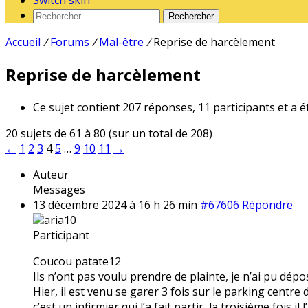
Switch skin
Rechercher
Accueil
/
Forums
/
Mal-être
/
Reprise de harcèlement
Reprise de harcèlement
Ce sujet contient 207 réponses, 11 participants et a é
20 sujets de 61 à 80 (sur un total de 208)
←
1
2
3
4
5
…
9
10
11
→
Auteur
Messages
13 décembre 2024 à 16 h 26 min
#67606
Répondre
aria10
Participant
Coucou patate12
Ils n’ont pas voulu prendre de plainte, je n’ai pu dé
Hier, il est venu se garer 3 fois sur le parking centr
c’est un infirmier qui l’a fait partir, la troisième fois 