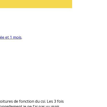
née et 1 mois
.
itures de fonction du csi. Les 3 fois
ersonnellement je ne l’ai pas vu mais