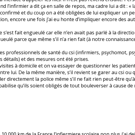
and l’infirmier a dit ça en salle de repos, ma cadre lui a dit : 
 a confirmé et du coup on a été obligées de lui expliquer un p
rection, encore une fois j’ai eu honte d’impliquer encore des 
’est fait engueulé car elle n’en avait pas parlé à la direction
ngueulé parce que même s’il n’a rien fait (à notre connaissanc
es professionnels de santé du csi (infirmiers, psychomot, 
 détails) et des mesures ont été prises.
isites à domicile et on va essayer de questionner les patient
contre lui. De la même manière, s’il revient se garer au csi ou
r directement la police même s’il ne fait rien peut-être qu’à
ilise qu’ils soient obligés de tout bouleverser à cause de 
a 10 000 km de la France l’infiermiere scolaire non plus j’ai 