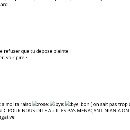
tard
de refuser que tu depose plainte !
r, voir pire ?
c a moi ta raiso
bon ( on sait pas trop a 
ICS SI C POUR NOUS DITE A « IL ES PAS MENAÇANT NIANIA 