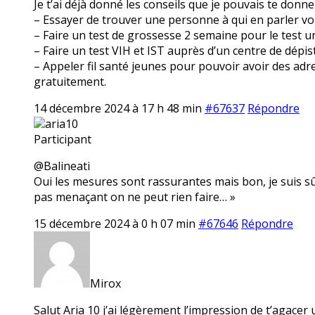
Je t’ai déjà donné les conseils que je pouvais te donner
– Essayer de trouver une personne à qui en parler voi
– Faire un test de grossesse 2 semaine pour le test u
– Faire un test VIH et IST auprès d’un centre de dép
– Appeler fil santé jeunes pour pouvoir avoir des ad
gratuitement.
14 décembre 2024 à 17 h 48 min
#67637
Répondre
aria10
Participant
@Balineati
Oui les mesures sont rassurantes mais bon, je suis sûr
pas menaçant on ne peut rien faire… »
15 décembre 2024 à 0 h 07 min
#67646
Répondre
Mirox
Salut Aria 10 j’ai légèrement l’impression de t’agacer u