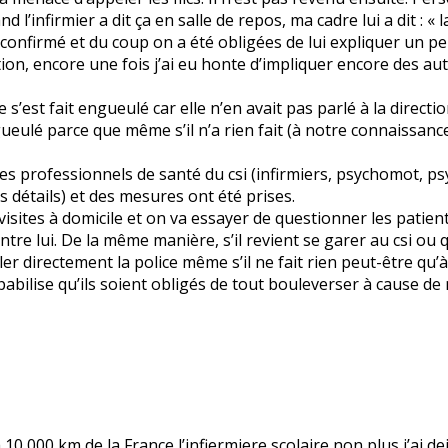
and l’infirmier a dit ça en salle de repos, ma cadre lui a dit : 
 a confirmé et du coup on a été obligées de lui expliquer un p
rection, encore une fois j’ai eu honte d’impliquer encore des 
’est fait engueulé car elle n’en avait pas parlé à la direction
ngueulé parce que même s’il n’a rien fait (à notre connaissanc
es professionnels de santé du csi (infirmiers, psychomot, 
 détails) et des mesures ont été prises.
isites à domicile et on va essayer de questionner les patient
contre lui. De la même manière, s’il revient se garer au csi ou
r directement la police même s’il ne fait rien peut-être qu’à
ilise qu’ils soient obligés de tout bouleverser à cause de 
a 10 000 km de la France l’infiermiere scolaire non plus j’ai 