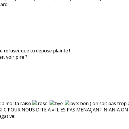
tard
de refuser que tu depose plainte !
r, voir pire ?
c a moi ta raiso
bon ( on sait pas trop a 
ICS SI C POUR NOUS DITE A « IL ES PAS MENAÇANT NIANIA 