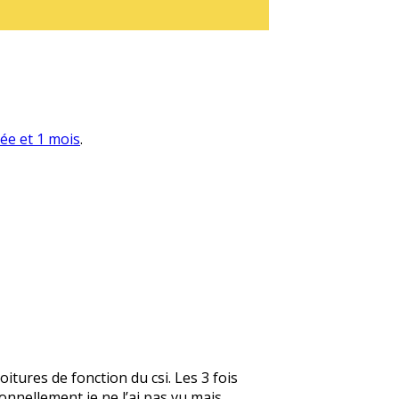
née et 1 mois
.
itures de fonction du csi. Les 3 fois
ersonnellement je ne l’ai pas vu mais