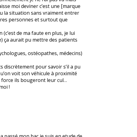
« laisse moi deviner c’est une [marque
eu la situation sans vraiment entrer
autres personnes et surtout que
 (c’est de ma faute en plus, je lui
e) ça aurait pu mettre des patients
psychologues, ostéopathes, médecins)
s discrètement pour savoir s’il a pu
 qu’on voit son véhicule à proximité
 force ils bougeront leur cul…
moi !
deja passé mon bac je suis en etude de