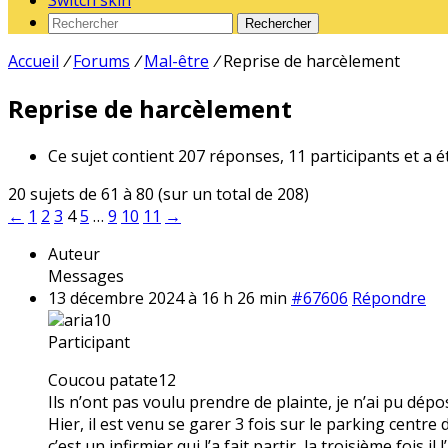
Switch skin
Rechercher
Accueil
/
Forums
/
Mal-être
/
Reprise de harcèlement
Reprise de harcèlement
Ce sujet contient 207 réponses, 11 participants et a é
20 sujets de 61 à 80 (sur un total de 208)
←
1
2
3
4
5
…
9
10
11
→
Auteur
Messages
13 décembre 2024 à 16 h 26 min
#67606
Répondre
aria10
Participant
Coucou patate12
Ils n’ont pas voulu prendre de plainte, je n’ai pu dé
Hier, il est venu se garer 3 fois sur le parking centr
c’est un infirmier qui l’a fait partir, la troisième fois 