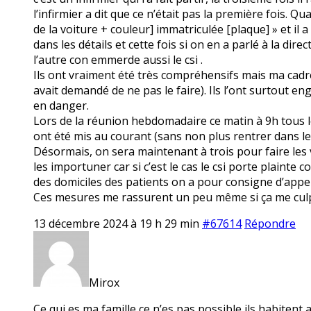
l’infirmier a dit que ce n’était pas la première fois. Qu
de la voiture + couleur] immatriculée [plaque] » et il
dans les détails et cette fois si on en a parlé à la di
l’autre con emmerde aussi le csi .
Ils ont vraiment été très compréhensifs mais ma cadre s
avait demandé de ne pas le faire). Ils l’ont surtout e
en danger.
Lors de la réunion hebdomadaire ce matin à 9h tous l
ont été mis au courant (sans non plus rentrer dans les
Désormais, on sera maintenant à trois pour faire les v
les importuner car si c’est le cas le csi porte plainte 
des domiciles des patients on a pour consigne d’appele
Ces mesures me rassurent un peu même si ça me culpab
13 décembre 2024 à 19 h 29 min
#67614
Répondre
Mirox
Ce qui es ma famille ce n’es pas possible ils habitent 