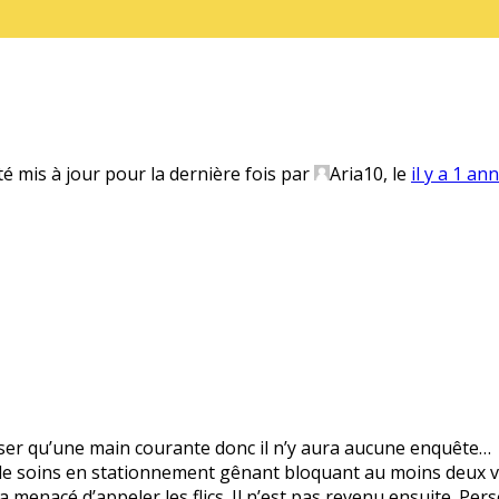
té mis à jour pour la dernière fois par
Aria10
, le
il y a 1 an
poser qu’une main courante donc il n’y aura aucune enquête…
e de soins en stationnement gênant bloquant au moins deux vo
il l’a menacé d’appeler les flics. Il n’est pas revenu ensuite. P