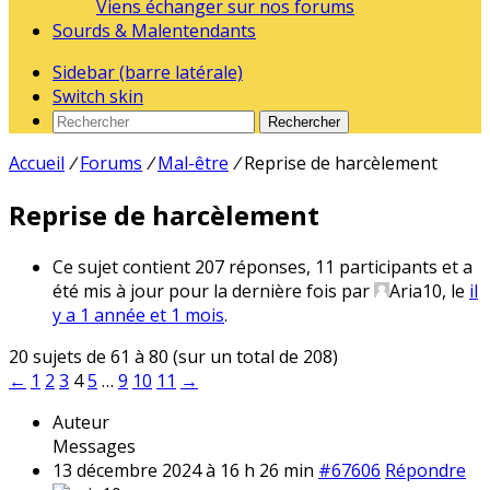
Viens échanger sur nos forums
Sourds & Malentendants
Sidebar (barre latérale)
Switch skin
Rechercher
Accueil
/
Forums
/
Mal-être
/
Reprise de harcèlement
Reprise de harcèlement
Ce sujet contient 207 réponses, 11 participants et a
été mis à jour pour la dernière fois par
Aria10
, le
il
y a 1 année et 1 mois
.
20 sujets de 61 à 80 (sur un total de 208)
←
1
2
3
4
5
…
9
10
11
→
Auteur
Messages
13 décembre 2024 à 16 h 26 min
#67606
Répondre