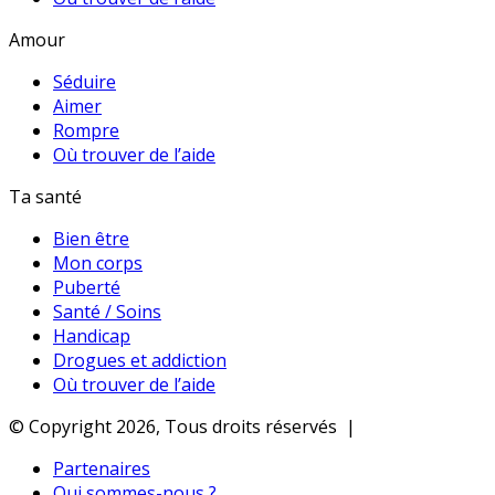
Amour
Séduire
Aimer
Rompre
Où trouver de l’aide
Ta santé
Bien être
Mon corps
Puberté
Santé / Soins
Handicap
Drogues et addiction
Où trouver de l’aide
© Copyright 2026, Tous droits réservés |
Partenaires
Qui sommes-nous ?