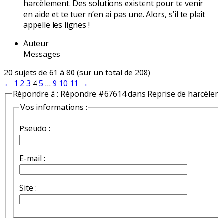
harcèlement. Des solutions existent pour te venir
en aide et te tuer n’en ai pas une. Alors, s’il te plaît
appelle les lignes !
Auteur
Messages
20 sujets de 61 à 80 (sur un total de 208)
←
1
2
3
4
5
…
9
10
11
→
Répondre à : Répondre #67614 dans Reprise de harcèle
Vos informations :
Pseudo :
E-mail :
Site :