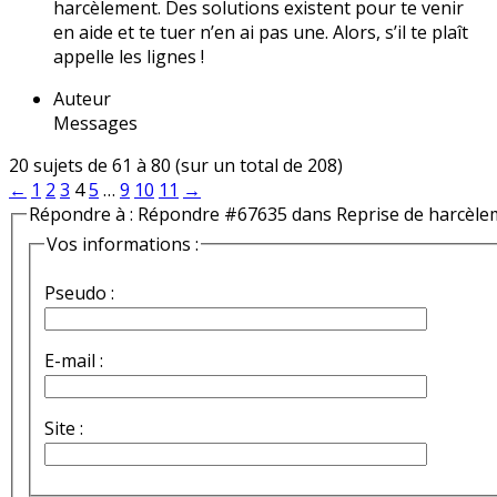
harcèlement. Des solutions existent pour te venir
en aide et te tuer n’en ai pas une. Alors, s’il te plaît
appelle les lignes !
Auteur
Messages
20 sujets de 61 à 80 (sur un total de 208)
←
1
2
3
4
5
…
9
10
11
→
Répondre à : Répondre #67635 dans Reprise de harcèle
Vos informations :
Pseudo :
E-mail :
Site :