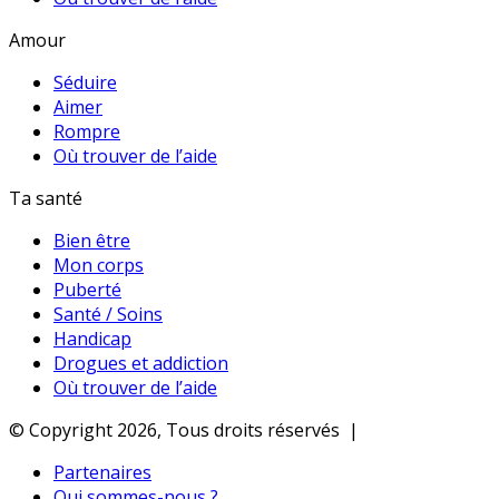
Amour
Séduire
Aimer
Rompre
Où trouver de l’aide
Ta santé
Bien être
Mon corps
Puberté
Santé / Soins
Handicap
Drogues et addiction
Où trouver de l’aide
© Copyright 2026, Tous droits réservés |
Partenaires
Qui sommes-nous ?