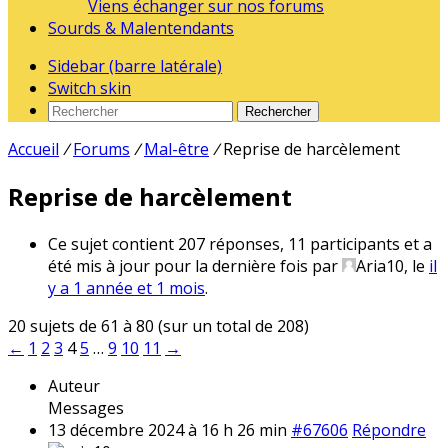
Viens échanger sur nos forums
Sourds & Malentendants
Sidebar (barre latérale)
Switch skin
Rechercher
Accueil
/
Forums
/
Mal-être
/
Reprise de harcèlement
Reprise de harcèlement
Ce sujet contient 207 réponses, 11 participants et a
été mis à jour pour la dernière fois par
Aria10
, le
il
y a 1 année et 1 mois
.
20 sujets de 61 à 80 (sur un total de 208)
←
1
2
3
4
5
…
9
10
11
→
Auteur
Messages
13 décembre 2024 à 16 h 26 min
#67606
Répondre