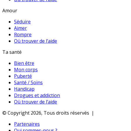
Amour
Séduire
Aimer
Rompre
Où trouver de l’aide
Ta santé
Bien être
Mon corps
Puberté
Santé / Soins
Handicap
Drogues et addiction
Où trouver de l’aide
© Copyright 2026, Tous droits réservés |
Partenaires
Qui sommes-nous ?