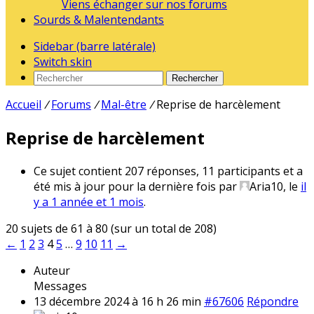
Viens échanger sur nos forums
Sourds & Malentendants
Sidebar (barre latérale)
Switch skin
Rechercher
Accueil
/
Forums
/
Mal-être
/
Reprise de harcèlement
Reprise de harcèlement
Ce sujet contient 207 réponses, 11 participants et a
été mis à jour pour la dernière fois par
Aria10
, le
il
y a 1 année et 1 mois
.
20 sujets de 61 à 80 (sur un total de 208)
←
1
2
3
4
5
…
9
10
11
→
Auteur
Messages
13 décembre 2024 à 16 h 26 min
#67606
Répondre