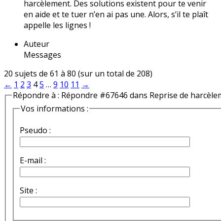
harcèlement. Des solutions existent pour te venir
en aide et te tuer n’en ai pas une. Alors, s’il te plaît
appelle les lignes !
Auteur
Messages
20 sujets de 61 à 80 (sur un total de 208)
←
1
2
3
4
5
…
9
10
11
→
Répondre à : Répondre #67646 dans Reprise de harcèle
Vos informations :
Pseudo :
E-mail :
Site :