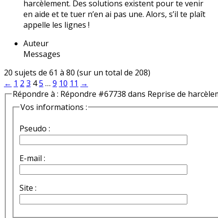
harcèlement. Des solutions existent pour te venir
en aide et te tuer n’en ai pas une. Alors, s’il te plaît
appelle les lignes !
Auteur
Messages
20 sujets de 61 à 80 (sur un total de 208)
←
1
2
3
4
5
…
9
10
11
→
Répondre à : Répondre #67738 dans Reprise de harcèle
Vos informations :
Pseudo :
E-mail :
Site :