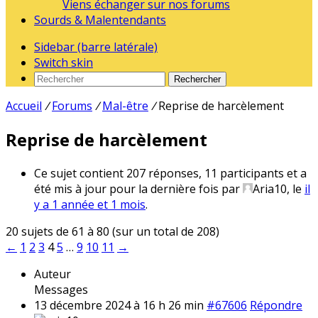
Viens échanger sur nos forums
Sourds & Malentendants
Sidebar (barre latérale)
Switch skin
Rechercher
Accueil
/
Forums
/
Mal-être
/
Reprise de harcèlement
Reprise de harcèlement
Ce sujet contient 207 réponses, 11 participants et a
été mis à jour pour la dernière fois par
Aria10
, le
il
y a 1 année et 1 mois
.
20 sujets de 61 à 80 (sur un total de 208)
←
1
2
3
4
5
…
9
10
11
→
Auteur
Messages
13 décembre 2024 à 16 h 26 min
#67606
Répondre