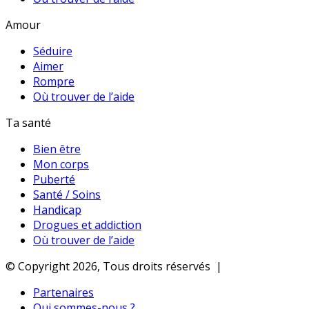
Amour
Séduire
Aimer
Rompre
Où trouver de l’aide
Ta santé
Bien être
Mon corps
Puberté
Santé / Soins
Handicap
Drogues et addiction
Où trouver de l’aide
© Copyright 2026, Tous droits réservés |
Partenaires
Qui sommes-nous ?