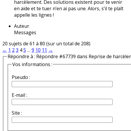
harcèlement. Des solutions existent pour te venir
en aide et te tuer n’en ai pas une. Alors, s’il te plaît
appelle les lignes !
Auteur
Messages
20 sujets de 61 à 80 (sur un total de 208)
←
1
2
3
4
5
…
9
10
11
→
Répondre à : Répondre #67739 dans Reprise de harcèle
Vos informations :
Pseudo :
E-mail :
Site :