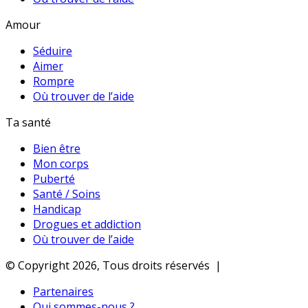
Amour
Séduire
Aimer
Rompre
Où trouver de l’aide
Ta santé
Bien être
Mon corps
Puberté
Santé / Soins
Handicap
Drogues et addiction
Où trouver de l’aide
© Copyright 2026, Tous droits réservés |
Partenaires
Qui sommes-nous ?