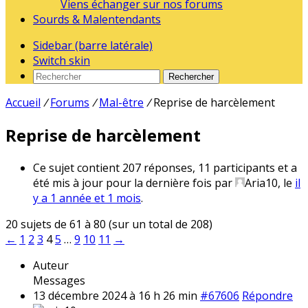
Viens échanger sur nos forums
Sourds & Malentendants
Sidebar (barre latérale)
Switch skin
Rechercher
Accueil
/
Forums
/
Mal-être
/
Reprise de harcèlement
Reprise de harcèlement
Ce sujet contient 207 réponses, 11 participants et a
été mis à jour pour la dernière fois par
Aria10
, le
il
y a 1 année et 1 mois
.
20 sujets de 61 à 80 (sur un total de 208)
←
1
2
3
4
5
…
9
10
11
→
Auteur
Messages
13 décembre 2024 à 16 h 26 min
#67606
Répondre