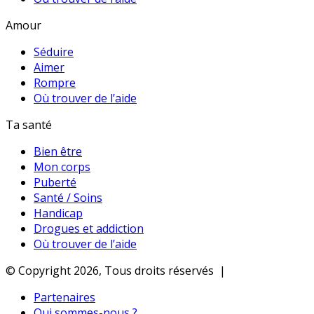
Amour
Séduire
Aimer
Rompre
Où trouver de l’aide
Ta santé
Bien être
Mon corps
Puberté
Santé / Soins
Handicap
Drogues et addiction
Où trouver de l’aide
© Copyright 2026, Tous droits réservés |
Partenaires
Qui sommes-nous ?