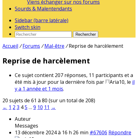
Viens échanger sur nos forums
Sourds & Malentendants
Sidebar (barre latérale)
Switch skin
Rechercher
Accueil
/
Forums
/
Mal-être
/
Reprise de harcèlement
Reprise de harcèlement
Ce sujet contient 207 réponses, 11 participants et a
été mis à jour pour la dernière fois par
Aria10
, le
il
y a 1 année et 1 mois
.
20 sujets de 61 à 80 (sur un total de 208)
←
1
2
3
4
5
…
9
10
11
→
Auteur
Messages
13 décembre 2024 à 16 h 26 min
#67606
Répondre