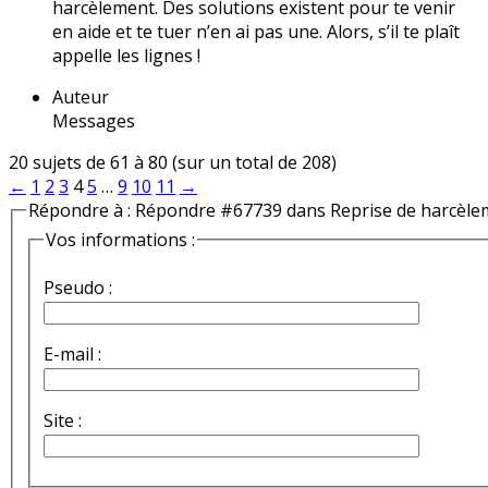
harcèlement. Des solutions existent pour te venir
en aide et te tuer n’en ai pas une. Alors, s’il te plaît
appelle les lignes !
Auteur
Messages
20 sujets de 61 à 80 (sur un total de 208)
←
1
2
3
4
5
…
9
10
11
→
Répondre à : Répondre #67739 dans Reprise de harcèle
Vos informations :
Pseudo :
E-mail :
Site :