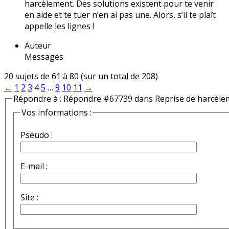
harcèlement. Des solutions existent pour te venir
en aide et te tuer n’en ai pas une. Alors, s’il te plaît
appelle les lignes !
Auteur
Messages
20 sujets de 61 à 80 (sur un total de 208)
←
1
2
3
4
5
…
9
10
11
→
Répondre à : Répondre #67739 dans Reprise de harcèle
Vos informations :
Pseudo :
E-mail :
Site :