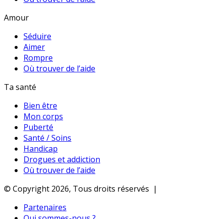
Amour
Séduire
Aimer
Rompre
Où trouver de l’aide
Ta santé
Bien être
Mon corps
Puberté
Santé / Soins
Handicap
Drogues et addiction
Où trouver de l’aide
© Copyright 2026, Tous droits réservés |
Partenaires
Qui sommes-nous ?