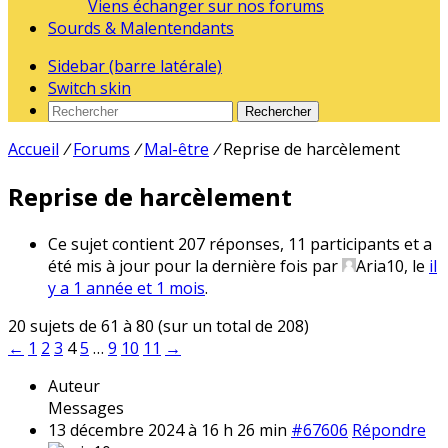
Viens échanger sur nos forums
Sourds & Malentendants
Sidebar (barre latérale)
Switch skin
Rechercher
Accueil
/
Forums
/
Mal-être
/
Reprise de harcèlement
Reprise de harcèlement
Ce sujet contient 207 réponses, 11 participants et a
été mis à jour pour la dernière fois par
Aria10
, le
il
y a 1 année et 1 mois
.
20 sujets de 61 à 80 (sur un total de 208)
←
1
2
3
4
5
…
9
10
11
→
Auteur
Messages
13 décembre 2024 à 16 h 26 min
#67606
Répondre