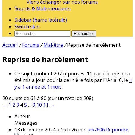
Viens échanger sur nos forums
Sourds & Malentendants
Sidebar (barre latérale)
Switch skin
Rechercher
Accueil
/
Forums
/
Mal-être
/
Reprise de harcèlement
Reprise de harcèlement
Ce sujet contient 207 réponses, 11 participants et a
été mis à jour pour la dernière fois par
Aria10
, le
il
y a 1 année et 1 mois
.
20 sujets de 61 à 80 (sur un total de 208)
←
1
2
3
4
5
…
9
10
11
→
Auteur
Messages
13 décembre 2024 à 16 h 26 min
#67606
Répondre