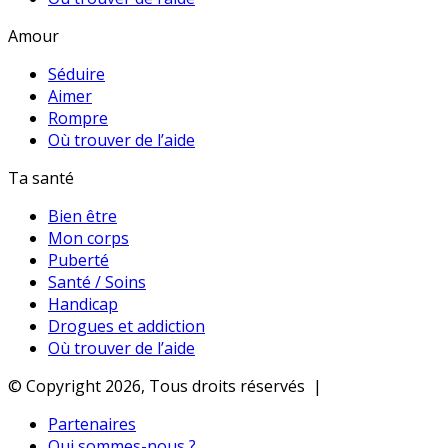
Amour
Séduire
Aimer
Rompre
Où trouver de l’aide
Ta santé
Bien être
Mon corps
Puberté
Santé / Soins
Handicap
Drogues et addiction
Où trouver de l’aide
© Copyright 2026, Tous droits réservés |
Partenaires
Qui sommes-nous ?