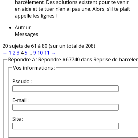
harcèlement. Des solutions existent pour te venir
en aide et te tuer n’en ai pas une. Alors, s’il te plaît
appelle les lignes !
Auteur
Messages
20 sujets de 61 à 80 (sur un total de 208)
←
1
2
3
4
5
…
9
10
11
→
Répondre à : Répondre #67740 dans Reprise de harcèle
Vos informations :
Pseudo :
E-mail :
Site :