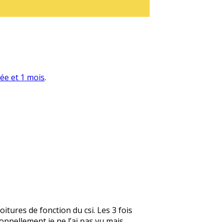
née et 1 mois
.
itures de fonction du csi. Les 3 fois
ersonnellement je ne l’ai pas vu mais