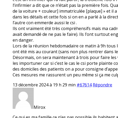
l’infirmier a dit que ce n’était pas la première fois. Qu
de la voiture + couleur] immatriculée [plaque] » et il
dans les détails et cette fois si on en a parlé à la di
l’autre con emmerde aussi le csi .
Ils ont vraiment été très compréhensifs mais ma cadre s
avait demandé de ne pas le faire). Ils l’ont surtout e
en danger.
Lors de la réunion hebdomadaire ce matin à 9h tous l
ont été mis au courant (sans non plus rentrer dans les
Désormais, on sera maintenant à trois pour faire les v
les importuner car si c’est le cas le csi porte plainte 
des domiciles des patients on a pour consigne d’appele
Ces mesures me rassurent un peu même si ça me culpab
13 décembre 2024 à 19 h 29 min
#67614
Répondre
Mirox
Ce qui es ma famille ce n’es pas possible ils habitent 