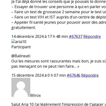
Je t’ai déjà donné les conseils que je pouvais te donner
– Essayer de trouver une personne à qui en parler voi
– Faire un test de grossesse 2 semaine pour le test u
– Faire un test VIH et IST auprès d’un centre de dép
– Appeler fil santé jeunes pour pouvoir avoir des ad
gratuitement.
14 décembre 2024 à 17 h 48 min
#67637
Répondre
aria10
Participant
@Balineati
Oui les mesures sont rassurantes mais bon, je suis sûr
pas menaçant on ne peut rien faire… »
15 décembre 2024 à 0 h 07 min
#67646
Répondre
Mirox
Salut Aria 10 j’ai légèrement l’impression de t’agacer u