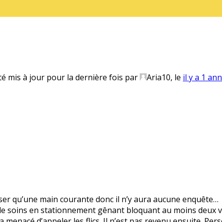
té mis à jour pour la dernière fois par
Aria10
, le
il y a 1 an
poser qu’une main courante donc il n’y aura aucune enquête…
e de soins en stationnement gênant bloquant au moins deux vo
il l’a menacé d’appeler les flics. Il n’est pas revenu ensuite. P