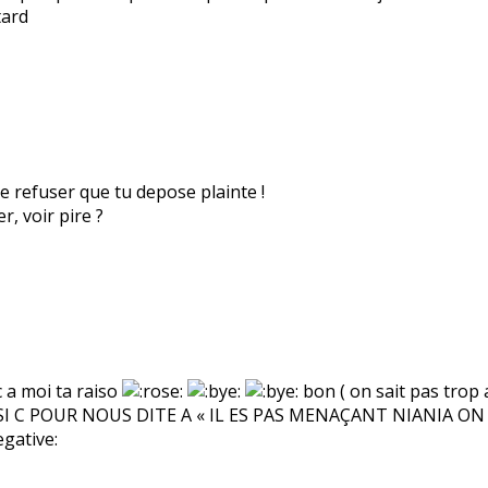
tard
de refuser que tu depose plainte !
r, voir pire ?
c a moi ta raiso
bon ( on sait pas trop a 
ICS SI C POUR NOUS DITE A « IL ES PAS MENAÇANT NIANIA 