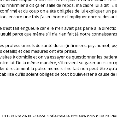
and l’infirmier a dit ça en salle de repos, ma cadre lui a dit : 
 a confirmé et du coup on a été obligées de lui expliquer un p
rection, encore une fois j’ai eu honte d’impliquer encore des 
’est fait engueulé car elle n’en avait pas parlé à la direction
ngueulé parce que même s’il n’a rien fait (à notre connaissanc
es professionnels de santé du csi (infirmiers, psychomot, 
 détails) et des mesures ont été prises.
isites à domicile et on va essayer de questionner les patient
contre lui. De la même manière, s’il revient se garer au csi ou
r directement la police même s’il ne fait rien peut-être qu’à
ilise qu’ils soient obligés de tout bouleverser à cause de 
a 10 000 km de la France l’infiermiere scolaire non plus j’ai 