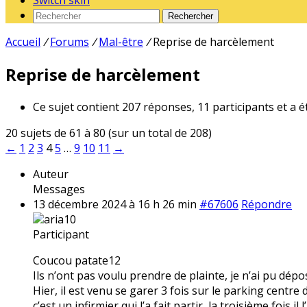
Switch skin
Rechercher
Accueil
/
Forums
/
Mal-être
/
Reprise de harcèlement
Reprise de harcèlement
Ce sujet contient 207 réponses, 11 participants et a é
20 sujets de 61 à 80 (sur un total de 208)
←
1
2
3
4
5
…
9
10
11
→
Auteur
Messages
13 décembre 2024 à 16 h 26 min
#67606
Répondre
aria10
Participant
Coucou patate12
Ils n’ont pas voulu prendre de plainte, je n’ai pu dé
Hier, il est venu se garer 3 fois sur le parking centr
c’est un infirmier qui l’a fait partir, la troisième fois 