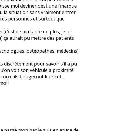
« laisse moi deviner c’est une [marque
eu la situation sans vraiment entrer
autres personnes et surtout que
 (c’est de ma faute en plus, je lui
e) ça aurait pu mettre des patients
psychologues, ostéopathes, médecins)
s discrètement pour savoir s’il a pu
 qu’on voit son véhicule à proximité
 force ils bougeront leur cul…
moi !
deja passé mon bac je suis en etude de