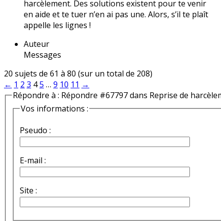
harcèlement. Des solutions existent pour te venir
en aide et te tuer n’en ai pas une. Alors, s’il te plaît
appelle les lignes !
Auteur
Messages
20 sujets de 61 à 80 (sur un total de 208)
←
1
2
3
4
5
…
9
10
11
→
Répondre à : Répondre #67797 dans Reprise de harcèle
Vos informations :
Pseudo :
E-mail :
Site :