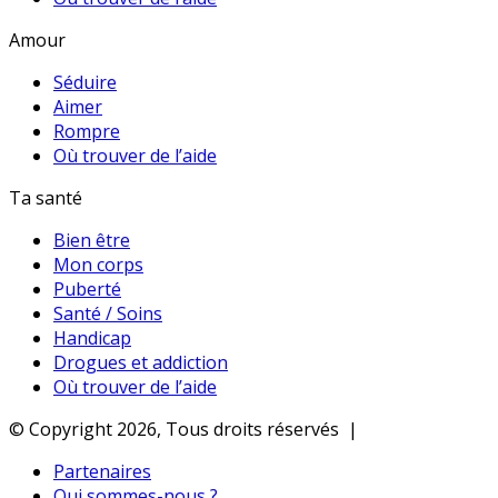
Amour
Séduire
Aimer
Rompre
Où trouver de l’aide
Ta santé
Bien être
Mon corps
Puberté
Santé / Soins
Handicap
Drogues et addiction
Où trouver de l’aide
© Copyright 2026, Tous droits réservés |
Partenaires
Qui sommes-nous ?