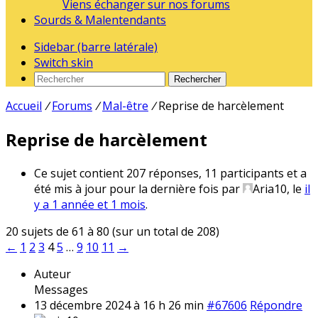
Viens échanger sur nos forums
Sourds & Malentendants
Sidebar (barre latérale)
Switch skin
Rechercher
Accueil
/
Forums
/
Mal-être
/
Reprise de harcèlement
Reprise de harcèlement
Ce sujet contient 207 réponses, 11 participants et a
été mis à jour pour la dernière fois par
Aria10
, le
il
y a 1 année et 1 mois
.
20 sujets de 61 à 80 (sur un total de 208)
←
1
2
3
4
5
…
9
10
11
→
Auteur
Messages
13 décembre 2024 à 16 h 26 min
#67606
Répondre