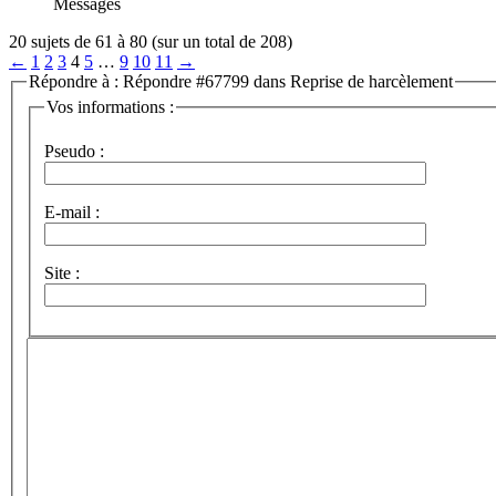
Messages
20 sujets de 61 à 80 (sur un total de 208)
←
1
2
3
4
5
…
9
10
11
→
Répondre à : Répondre #67799 dans Reprise de harcèlement
Vos informations :
Pseudo :
E-mail :
Site :