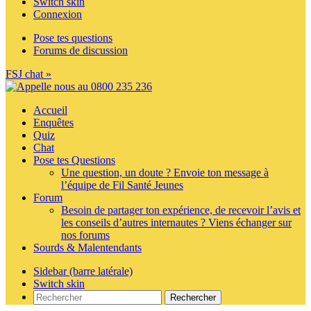
Switch skin
Connexion
Pose tes questions
Forums de discussion
FSJ chat »
Accueil
Enquêtes
Quiz
Chat
Pose tes Questions
Une question, un doute ? Envoie ton message à
l’équipe de Fil Santé Jeunes
Forum
Besoin de partager ton expérience, de recevoir l’avis et
les conseils d’autres internautes ? Viens échanger sur
nos forums
Sourds & Malentendants
Sidebar (barre latérale)
Switch skin
Rechercher