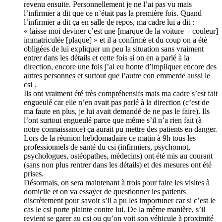
revenu ensuite. Personnellement je ne l’ai pas vu mais
l’infirmier a dit que ce n’était pas la première fois. Quand
l’infirmier a dit ça en salle de repos, ma cadre lui a dit :
« laisse moi deviner c’est une [marque de la voiture + couleur]
immatriculée [plaque] » et il a confirmé et du coup on a été
obligées de lui expliquer un peu la situation sans vraiment
entrer dans les détails et cette fois si on en a parlé à la
direction, encore une fois j’ai eu honte d’impliquer encore des
autres personnes et surtout que l’autre con emmerde aussi le
csi .
Ils ont vraiment été très compréhensifs mais ma cadre s’est fait
engueulé car elle n’en avait pas parlé à la direction (c’est de
ma faute en plus, je lui avait demandé de ne pas le faire). Ils
l’ont surtout engueulé parce que même s’il n’a rien fait (à
notre connaissance) ça aurait pu mettre des patients en danger.
Lors de la réunion hebdomadaire ce matin à 9h tous les
professionnels de santé du csi (infirmiers, psychomot,
psychologues, ostéopathes, médecins) ont été mis au courant
(sans non plus rentrer dans les détails) et des mesures ont été
prises.
Désormais, on sera maintenant à trois pour faire les visites à
domicile et on va essayer de questionner les patients
discrètement pour savoir s’il a pu les importuner car si c’est le
cas le csi porte plainte contre lui. De la même manière, s’il
revient se garer au csi ou qu’on voit son véhicule à proximité