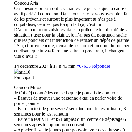
Coucou Aria
Ces mesures prises sont rassurantes. Je pensais que ta cadre en
avait parlé à la direction. Dans tous les cas; vous avez bien fait
de les prévenir et surtout le plus important tu n’as pas à
culpabiliser, ce n’est pas toi qui fait ça, c’est lui !
D’autre part, mon voisin est dans la police, je lui ai parlé de ta
situation (juste pour la plainte, je n’ai pas dit pourquoi) sache
que les policiers ont interdiction de refuser un dépôt de plainte
! Si ça t’arrive encore, demande les nom et prénom du policier
en disant que tu vas faire une lettre au procureur, il changera
vite d’avis ;)
14 décembre 2024 à 17 h 45 min
#67635
Répondre
aria10
Participant
Coucou Mirox
Je t’ai déjà donné les conseils que je pouvais te donner :
– Essayer de trouver une personne à qui en parler voire de
porter plainte
– Faire un test de grossesse 2 semaine pour le test urinaire, 3
semaines pour le test sanguin
– Faire un test VIH et IST auprès d’un centre de dépistage 6
semaines après le rapport non consenti
– Appeler fil santé jeunes pour pouvoir avoir des adresse d’un