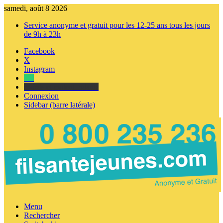
samedi, août 8 2026
Service anonyme et gratuit pour les 12-25 ans tous les jours
de 9h à 23h
Facebook
X
Instagram
Tel
sourds et malentendants
Connexion
Sidebar (barre latérale)
Menu
Rechercher