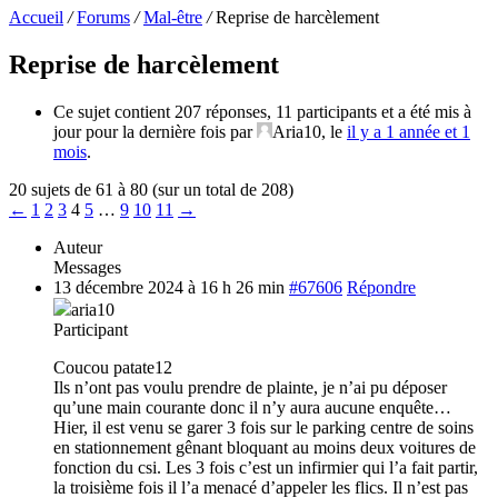
Accueil
/
Forums
/
Mal-être
/
Reprise de harcèlement
Reprise de harcèlement
Ce sujet contient 207 réponses, 11 participants et a été mis à
jour pour la dernière fois par
Aria10
, le
il y a 1 année et 1
mois
.
20 sujets de 61 à 80 (sur un total de 208)
←
1
2
3
4
5
…
9
10
11
→
Auteur
Messages
13 décembre 2024 à 16 h 26 min
#67606
Répondre
aria10
Participant
Coucou patate12
Ils n’ont pas voulu prendre de plainte, je n’ai pu déposer
qu’une main courante donc il n’y aura aucune enquête…
Hier, il est venu se garer 3 fois sur le parking centre de soins
en stationnement gênant bloquant au moins deux voitures de
fonction du csi. Les 3 fois c’est un infirmier qui l’a fait partir,
la troisième fois il l’a menacé d’appeler les flics. Il n’est pas